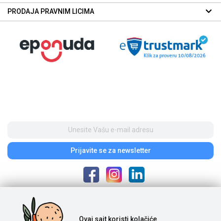
PRODAJA PRAVNIM LICIMA
Prijavite se
za newsletter
Poštovani posetioci, cene na našem sajtu iskazane su u dinarima. Porez je
Ovaj sajt
koristi kolačiće
uračunat u cenu. S obzirom na to da je u pitanju internet prodaja i da se