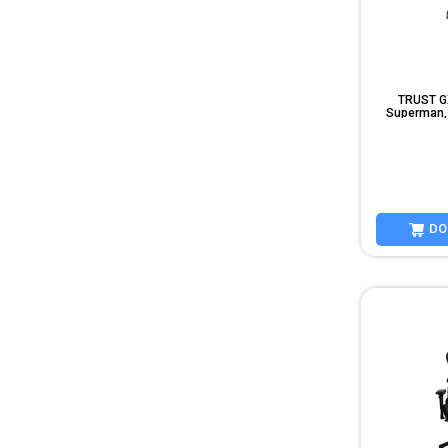
TRUST G
Superman, 
de
DO