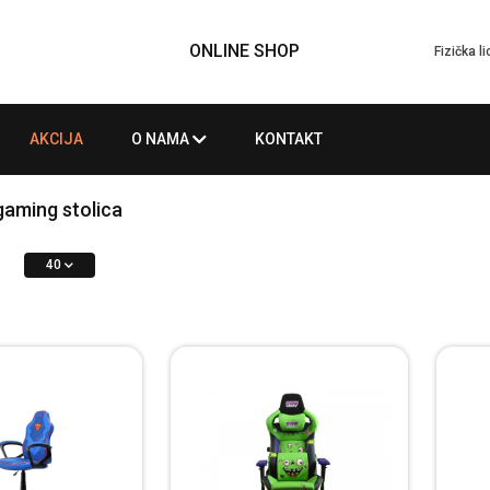
ONLINE SHOP
Fizička l
AKCIJA
O NAMA
KONTAKT
gaming stolica
40