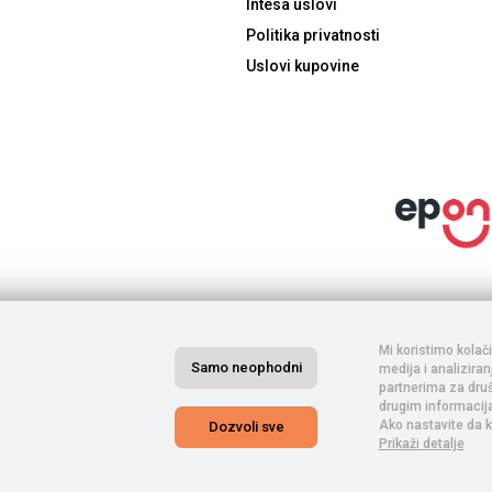
Intesa uslovi
Politika privatnosti
Uslovi kupovine
inarima. Porez je uračunat u cenu. S obzirom na to da je u pitanju internet prod
. Komercijalista će kontaktirati s Vama posle izvršene porudžbine, nakon čega s
ifikacije, a sve u cilju Vaše lakše kupovine. Ne garantujemo za potpunu tačnost s
Mi koristimo kolač
kakva dilema u vezi sa procesom kupovine.
Samo neophodni
medija i analizira
partnerima za druš
drugim informacijam
Ako nastavite da k
Dozvoli sve
Prikaži detalje