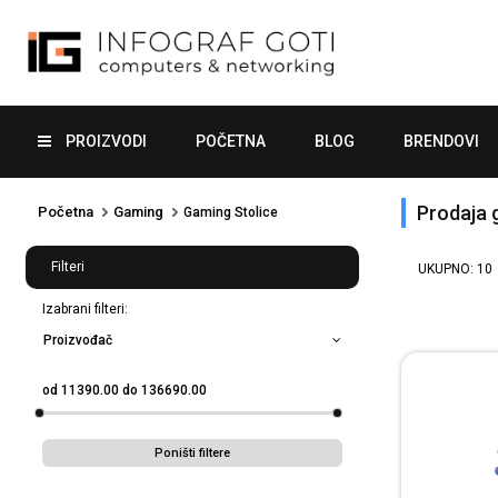
PROIZVODI
POČETNA
BLOG
BRENDOVI
Prodaja 
Početna
Gaming
Gaming Stolice
Filteri
UKUPNO:
10
Izabrani filteri:
Proizvođač
od
11390.00
do
136690.00
Poništi filtere