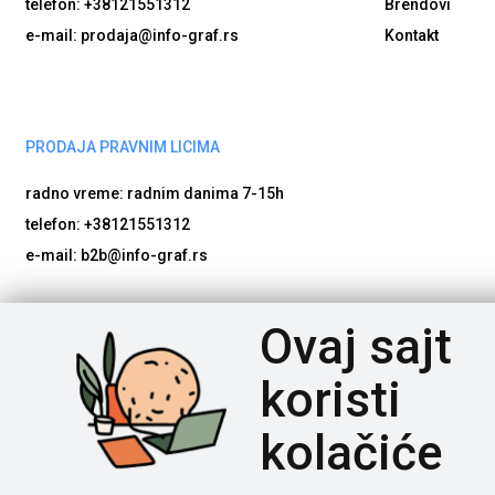
telefon: +38121551312
Brendovi
e-mail: prodaja@info-graf.rs
Kontakt
PRODAJA PRAVNIM LICIMA
radno vreme: radnim danima
7-15h
telefon: +38121551312
e-mail: b2b@info-graf.rs
Poštovani posetioci, cene na našem sajtu iskazane su u d
Ovaj sajt
potrebno nam je vreme da proverimo dostupnost naručene robe
bude proveren, da artikli imaju tačne nazive i detaljne spec
koristi
kolačiće