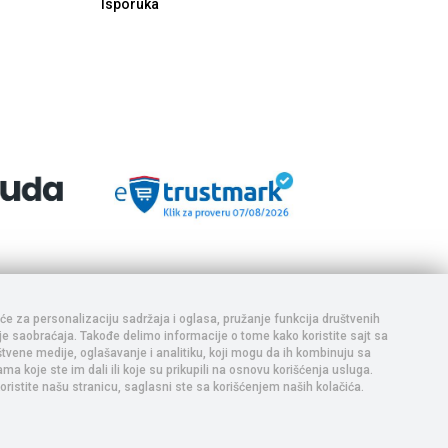
Isporuka
aja i da se ponuda na sajtu ne ažurira u realnom vremenu,
e vrše uplata i realizacija. Trudimo se da prikazani sadržaj
adržaja, te Vas pozivamo da nas pozovete ukoliko postoji bilo
iće za personalizaciju sadržaja i oglasa, pružanje funkcija društvenih
nje saobraćaja. Takođe delimo informacije o tome kako koristite sajt sa
tvene medije, oglašavanje i analitiku, koji mogu da ih kombinuju sa
a koje ste im dali ili koje su prikupili na osnovu korišćenja usluga.
oristite našu stranicu, saglasni ste sa korišćenjem naših kolačića.