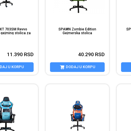
XT 703SM Revvo
SPAWN Zombie Edition
SP
gejming stolica za
Gejmerska stolica
cu (25741)
11.390
RSD
40.290
RSD
DAJ U KORPU
DODAJ U KORPU