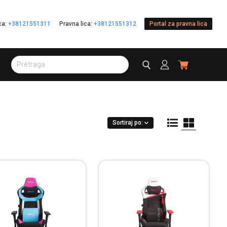
ica:
+38121551311
Pravna lica:
+38121551312
Portal za pravna lica
Sortiraj po: