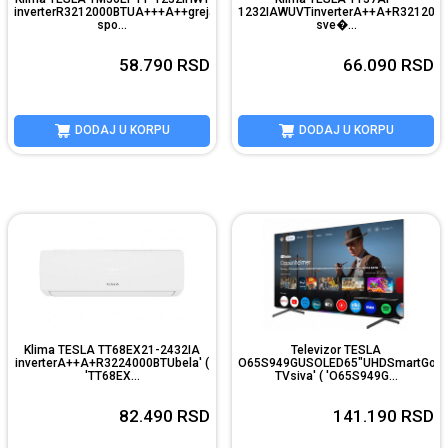
inverterR3212000BTUA+++A++grejač
1232IAWUVTinverterA++A+R3212000
spo...
sve�...
58.790
RSD
66.090
RSD
DODAJ U KORPU
DODAJ U KORPU
Klima TESLA TT68EX21-2432IA
Televizor TESLA
inverterA++A+R3224000BTUbela' (
O65S949GUSOLED65"UHDSmartGoog
'TT68EX...
TVsiva' ( 'O65S949G...
82.490
RSD
141.190
RSD