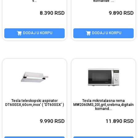
v...
komande' ...
8.390
RSD
9.890
RSD
DODAJ U KORPU
DODAJ U KORPU
Tesla teleskopski aspirator
Tesla mikrotalasna rerna
DT600SX,60cm,inox' ( 'DT600SX' )
MW2060MS,20l,gril,srebrna,digitalne
komand...
9.990
RSD
11.890
RSD