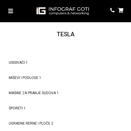
TESLA
USISIVAČI
1
MIŠEVI I PODLOGE
1
MAŠINE ZA PRANJE SUDOVA
1
ŠPORETI
1
UGRADNE RERNE I PLOČE
2