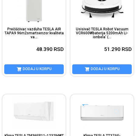
Prečišćivac vazduha TESLA AIR
Usisivač TESLA Robot Vacuum
TAPA9 96m2smartsenzor kvaliteta
VCR600Wbaterija 5200mAh Li-
va...
ionbela' (...
48.390
RSD
51.290
RSD
DODAJ U KORPU
DODAJ U KORPU
Klima TESLA TM36EP11-1232IHWT
Klima TESLA TT37AF-