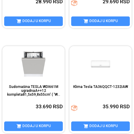
28.990
RSD
29.690
RSD
DODAJ U KORPU
DODAJ U KORPU
Sudomašina TESLA WDI661M
Klima Tesla TA36QQCT-1232IAW
ugradnaA++12
kompleta81,5x59,8x55cm' ( 'W...
33.690
RSD
35.990
RSD
DODAJ U KORPU
DODAJ U KORPU