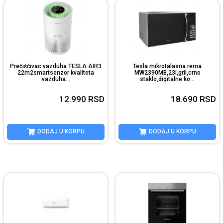
Prečišćivac vazduha TESLA AIR3
Tesla mikrotalasna rerna
22m2smartsenzor kvaliteta
MW2390MB,23l,gril,crno
vazduha...
staklo,digitalne ko...
12.990
RSD
18.690
RSD
DODAJ U KORPU
DODAJ U KORPU