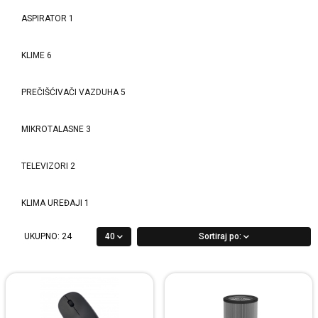
ASPIRATOR
1
KLIME
6
PREČIŠĆIVAČI VAZDUHA
5
MIKROTALASNE
3
TELEVIZORI
2
KLIMA UREĐAJI
1
UKUPNO:
24
40
Sortiraj po: