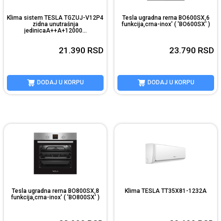
Klima sistem TESLA TGZUJ-V12P4
Tesla ugradna rerna BO600SX,6
zidna unutrašnja
funkcija,crna-inox' ( 'BO600SX' )
jedinicaA++A+12000...
21.390
RSD
23.790
RSD
DODAJ U KORPU
DODAJ U KORPU
Tesla ugradna rerna BO800SX,8
Klima TESLA TT35X81-1232A
funkcija,crna-inox' ( 'BO800SX' )