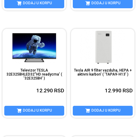
DODAJ U KORPU
DODAJ U KORPU
Televizor TESLA
Tesla AIR 9 filter vazduha, HEPA +
32E325BHLED32"HD readycrna' (
aktivni karbon' ( 'TAPA9-H13' )
'32E325BH' )
12.290
RSD
12.990
RSD
DODAJ U KORPU
DODAJ U KORPU