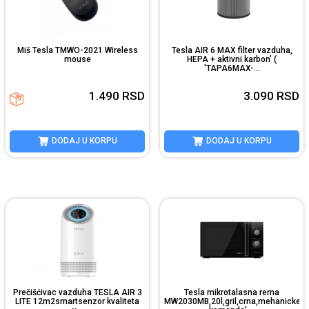
Miš Tesla TMWO-2021 Wireless
Tesla AIR 6 MAX filter vazduha,
mouse
HEPA + aktivni karbon' (
'TAPA6MAX-...
1.490
RSD
3.090
RSD
DODAJ U KORPU
DODAJ U KORPU
Prečišćivac vazduha TESLA AIR 3
Tesla mikrotalasna rerna
LITE 12m2smartsenzor kvaliteta
MW2030MB,20l,gril,crna,mehanicke