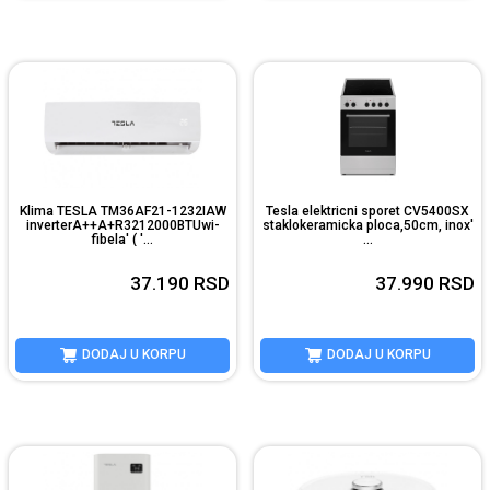
Klima TESLA TM36AF21-1232IAW
Tesla elektricni sporet CV5400SX
inverterA++A+R3212000BTUwi-
staklokeramicka ploca,50cm, inox'
fibela' ( '...
...
37.190
RSD
37.990
RSD
DODAJ U KORPU
DODAJ U KORPU