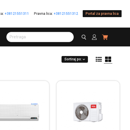
ica:
+38121551311
Pravna lica:
+38121551312
Portal za pravna lica
Sortiraj po: