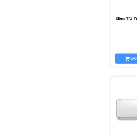
Klima TCL 
liteinverter
DO