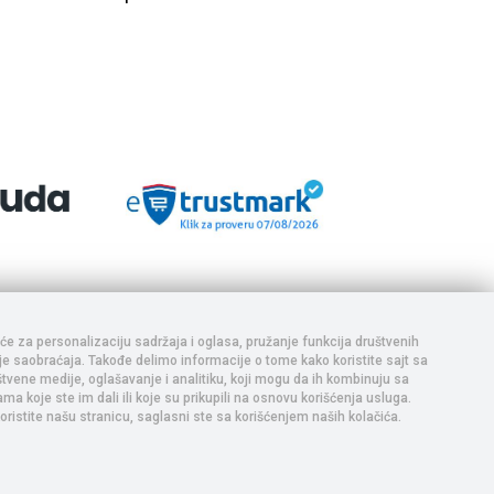
aja i da se ponuda na sajtu ne ažurira u realnom vremenu,
e vrše uplata i realizacija. Trudimo se da prikazani sadržaj
adržaja, te Vas pozivamo da nas pozovete ukoliko postoji bilo
iće za personalizaciju sadržaja i oglasa, pružanje funkcija društvenih
nje saobraćaja. Takođe delimo informacije o tome kako koristite sajt sa
tvene medije, oglašavanje i analitiku, koji mogu da ih kombinuju sa
a koje ste im dali ili koje su prikupili na osnovu korišćenja usluga.
oristite našu stranicu, saglasni ste sa korišćenjem naših kolačića.
-
Selltico.