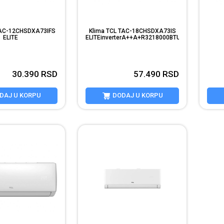
TAC-12CHSDXA73IFS
Klima TCL TAC-18CHSDXA73IS
ELITE
ELITEinverterA++A+R3218000BTUWiFi4DAB
A++A+R3212000BTUWiFi4...
fi...
IIinv
30.390
RSD
57.490
RSD
DAJ U KORPU
DODAJ U KORPU