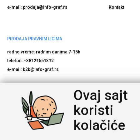
e-mail: prodaja@info-graf.rs
Kontakt
PRODAJA PRAVNIM LICIMA
radno vreme: radnim danima
7-15h
telefon: +38121551312
e-mail: b2b@info-graf.rs
Poštovani posetioci, cene na našem sajtu iskazane su u d
Ovaj sajt
potrebno nam je vreme da proverimo dostupnost naručene robe
bude proveren, da artikli imaju tačne nazive i detaljne spec
koristi
kolačiće
INFOGRAF