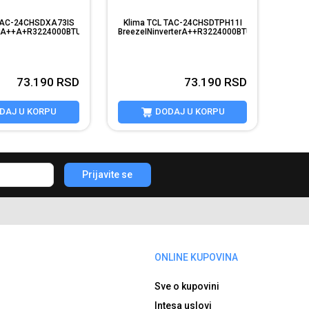
 TAC-24CHSDXA73IS
Klima TCL TAC-24CHSDTPH11I
erA++A+R3224000BTUWiFi4DAB
BreezeINinverterA++R3224000BTUWIFI4DHEPA...
fi...
73.190
RSD
73.190
RSD
DAJ U KORPU
DODAJ U KORPU
Prijavite se
ONLINE KUPOVINA
Sve o kupovini
Intesa uslovi