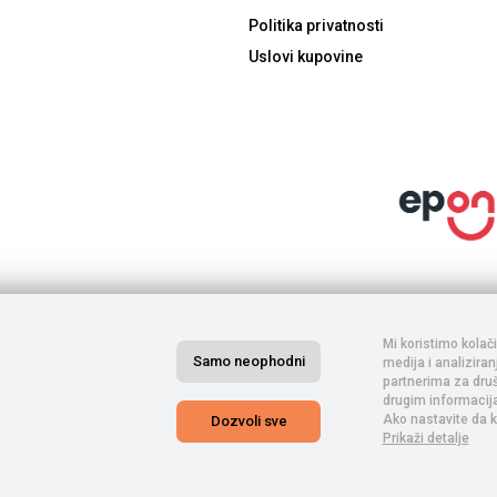
Politika privatnosti
Uslovi kupovine
inarima. Porez je uračunat u cenu. S obzirom na to da je u pitanju internet prod
. Komercijalista će kontaktirati s Vama posle izvršene porudžbine, nakon čega s
ifikacije, a sve u cilju Vaše lakše kupovine. Ne garantujemo za potpunu tačnost s
Mi koristimo kolač
kakva dilema u vezi sa procesom kupovine.
Samo neophodni
medija i analizira
partnerima za druš
drugim informacijam
Ako nastavite da k
Dozvoli sve
Prikaži detalje
-GOTI DOO NOVI SAD © 2026. Sva prava zadržana. -
Izrada internet prodavnice