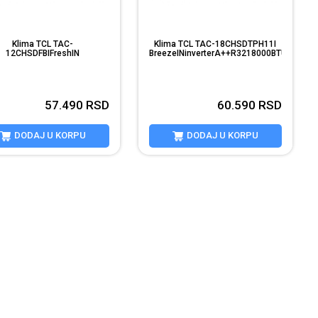
Klima TCL TAC-
Klima TCL TAC-18CHSDTPH11I
12CHSDFBIFreshIN
BreezeINinverterA++R3218000BTUWIFI4DH
erterA+++A++R3212000BTUWIFI4Dbe...
57.490
RSD
60.590
RSD
DODAJ U KORPU
DODAJ U KORPU