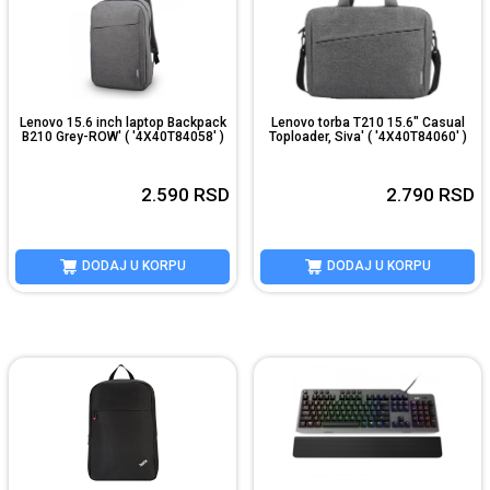
Lenovo 15.6 inch laptop Backpack
Lenovo torba T210 15.6" Casual
B210 Grey-ROW' ( '4X40T84058' )
Toploader, Siva' ( '4X40T84060' )
2.590
RSD
2.790
RSD
DODAJ U KORPU
DODAJ U KORPU