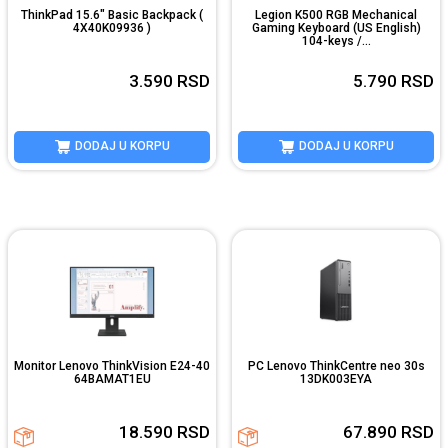
ThinkPad 15.6" Basic Backpack (
Legion K500 RGB Mechanical
4X40K09936 )
Gaming Keyboard (US English)
104-keys /...
3.590
RSD
5.790
RSD
DODAJ U KORPU
DODAJ U KORPU
Monitor Lenovo ThinkVision E24-40
PC Lenovo ThinkCentre neo 30s
64BAMAT1EU
13DK003EYA
18.590
RSD
67.890
RSD