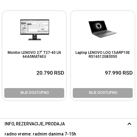
Monitor LENOVO 27" T27-40 LN
Laptop LENOVO LOQ 15ARP10E
64A5MAT6EU
R516512GB3050
20.790
RSD
97.990
RSD
NIJE DOSTUPNO
NIJE DOSTUPNO
INFO, REZERVACIJE, PRODAJA
radno vreme: radnim danima
7-15h