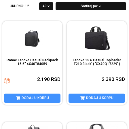
UKUPNO:
12
40
Sortiraj po:
Ranac Lenovo Casual Backpack
Lenovo 15.6 Casual Toploader
15.6" 4X40T84059
T210 Black' ( 'GX40Q17229' )
2.190
RSD
2.390
RSD
DODAJ U KORPU
DODAJ U KORPU