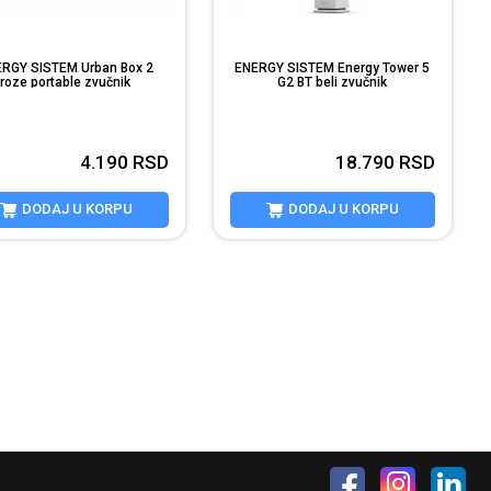
RGY SISTEM Urban Box 2
ENERGY SISTEM Energy Tower 5
roze portable zvučnik
G2 BT beli zvučnik
4.190
RSD
18.790
RSD
DODAJ U KORPU
DODAJ U KORPU