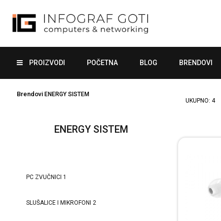
PROIZVODI
POČETNA
BLOG
BRENDOVI
Brendovi
ENERGY SISTEM
UKUPNO:
4
ENERGY SISTEM
PC ZVUČNICI
1
SLUŠALICE I MIKROFONI
2