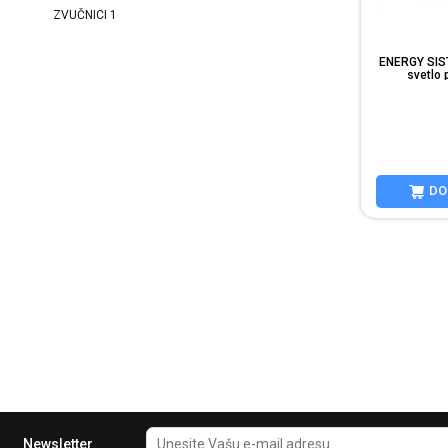
ZVUČNICI
1
ENERGY SIST
svetlo 
m
DO
Newsletter