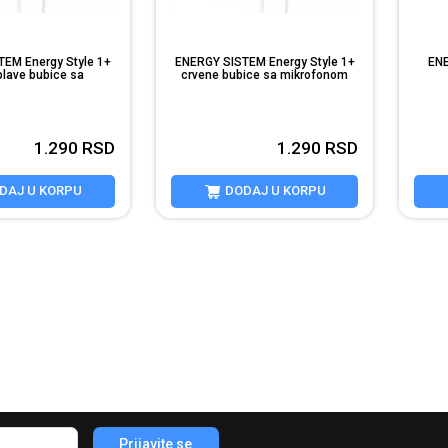
EM Energy Style 1+
ENERGY SISTEM Energy Style 1+
ENE
plave bubice sa
crvene bubice sa mikrofonom
ikrofonom
1.290
RSD
1.290
RSD
DAJ U KORPU
DODAJ U KORPU
Prijavite se