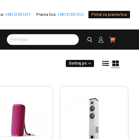
ica:
+38121551311
Pravna lica:
+38121551312
Portal za pravna lica
Sortiraj po: