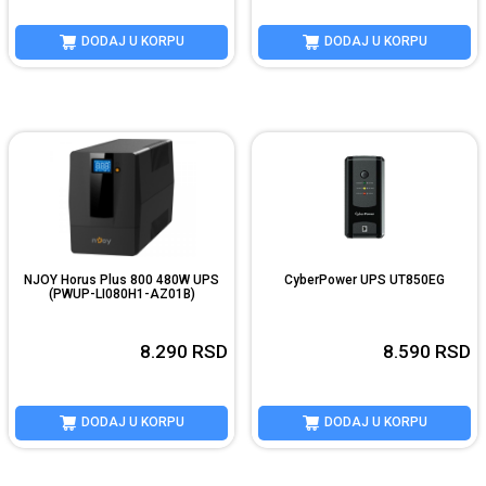
DODAJ U KORPU
DODAJ U KORPU
NJOY Horus Plus 800 480W UPS
CyberPower UPS UT850EG
(PWUP-LI080H1-AZ01B)
8.290
RSD
8.590
RSD
DODAJ U KORPU
DODAJ U KORPU