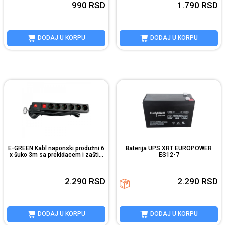
990
RSD
1.790
RSD
DODAJ U KORPU
DODAJ U KORPU
E-GREEN Kabl naponski produžni 6
Baterija UPS XRT EUROPOWER
x šuko 3m sa prekidacem i zašti...
ES12-7
2.290
RSD
2.290
RSD
DODAJ U KORPU
DODAJ U KORPU