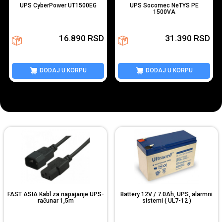
UPS CyberPower UT1500EG
UPS Socomec NeTYS PE
1500VA
16.890
RSD
31.390
RSD
DODAJ U KORPU
DODAJ U KORPU
FAST ASIA Kabl za napajanje UPS-
Battery 12V / 7.0Ah, UPS, alarmni
računar 1,5m
sistemi ( UL7-12 )