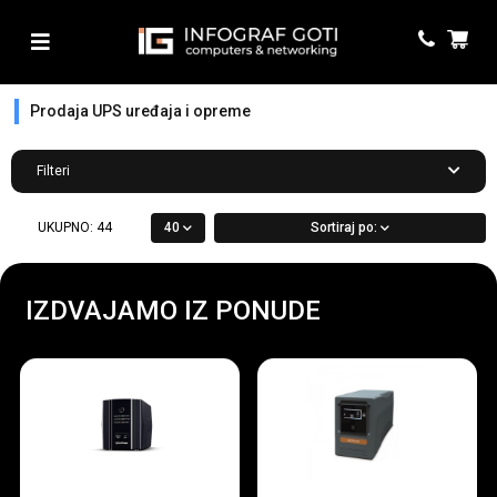
Prodaja UPS uređaja i opreme
Filteri
UKUPNO:
44
40
Sortiraj po:
IZDVAJAMO IZ PONUDE