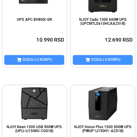
UPS APC BV800I-GR
NJOY Cadu 1000 600W UPS
(UPCMTLS610HCAAZ01B)
10.990
RSD
12.690
RSD
DODAJ U KORPU
DODAJ U KORPU
NJOY Keen 1500 USB 900W UPS
NJOY Horus Plus 1500 900W UPS
(UPLI-LI150KU-CG01B)
(PWUP-LI150H1-AZ01B)