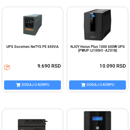
UPS Socomec NeTYS PE 650VA
NJOY Horus Plus 1000 600W UPS
(PWUP-LI100H1-AZ01B)
9.690
RSD
10.090
RSD
DODAJ U KORPU
DODAJ U KORPU