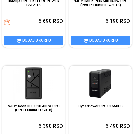
Baterija UPS XRT EUROPOWER
NJOY Horus Plus 600 360W UPS
ES12-18
(PWUP-LI060H1-AZ01B)
5.690
RSD
6.190
RSD
DODAJ U KORPU
DODAJ U KORPU
NJOY Keen 800 USB 480W UPS
CyberPower UPS UT650EG
(UPLI-LI080KU-CG01B)
6.390
RSD
6.490
RSD