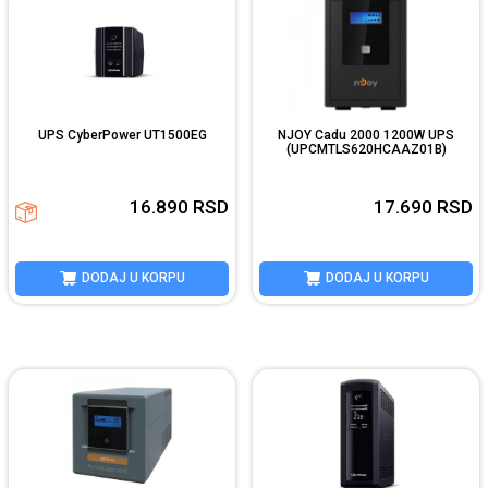
UPS CyberPower UT1500EG
NJOY Cadu 2000 1200W UPS
(UPCMTLS620HCAAZ01B)
16.890
RSD
17.690
RSD
DODAJ U KORPU
DODAJ U KORPU