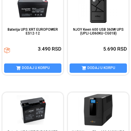
Baterija UPS XRT EUROPOWER
NJOY Keen 600 USB 360W UPS
ES12-12
(UPLI-LI060KU-CG01B)
3.490
RSD
5.690
RSD
DODAJ U KORPU
DODAJ U KORPU