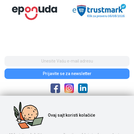
Prijavite se
za newsletter
Poštovani posetioci, cene na našem sajtu iskazane su u dinarima. Porez je
Ovaj sajt
koristi kolačiće
uračunat u cenu. S obzirom na to da je u pitanju internet prodaja i da se
ponuda na sajtu ne ažurira u realnom vremenu, potrebno nam je vreme da
proverimo dostupnost naručene robe. Komercijalista će kontaktirati s
Vama posle izvršene porudžbine, nakon čega se vrše uplata i realizacija.