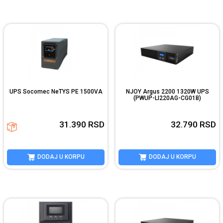
UPS Socomec NeTYS PE 1500VA
NJOY Argus 2200 1320W UPS
(PWUP-LI220AG-CG01B)
31.390
RSD
32.790
RSD
DODAJ U KORPU
DODAJ U KORPU