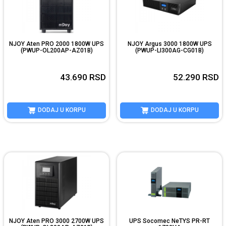
NJOY Aten PRO 2000 1800W UPS
NJOY Argus 3000 1800W UPS
(PWUP-OL200AP-AZ01B)
(PWUP-LI300AG-CG01B)
43.690
RSD
52.290
RSD
DODAJ U KORPU
DODAJ U KORPU
NJOY Aten PRO 3000 2700W UPS
UPS Socomec NeTYS PR-RT