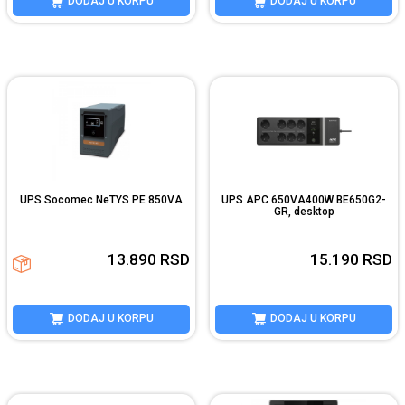
DODAJ U KORPU
DODAJ U KORPU
UPS Socomec NeTYS PE 850VA
UPS APC 650VA400W BE650G2-
GR, desktop
13.890
RSD
15.190
RSD
DODAJ U KORPU
DODAJ U KORPU