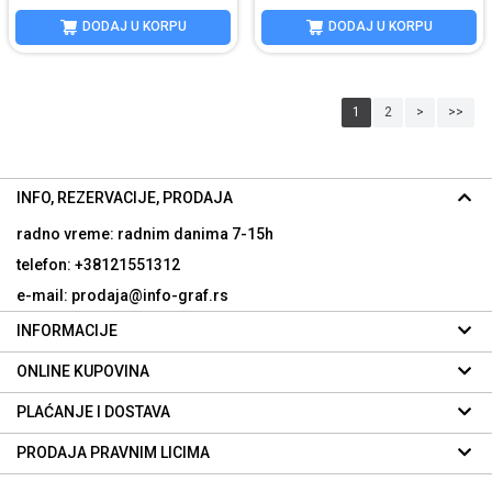
DODAJ U KORPU
DODAJ U KORPU
1
2
>
>>
INFO, REZERVACIJE, PRODAJA
radno vreme: radnim danima
7-15h
telefon: +38121551312
e-mail: prodaja@info-graf.rs
INFORMACIJE
ONLINE KUPOVINA
PLAĆANJE I DOSTAVA
PRODAJA PRAVNIM LICIMA