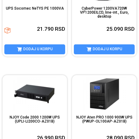
UPS Socomec NeTYS PE 1000VA
CyberPower 1200VA720W
VP1200EILCD, line-int., Euro,
desktop
21.790
RSD
25.090
RSD
DODAJ U KORPU
DODAJ U KORPU
NJOY Code 2000 1200W UPS
NJOY Aten PRO 1000 900W UPS
(UPLI-LI200CO-AZ01B)
(PWUP-OL100AP-AZ01B)
26.990
RSD
28.090
RSD