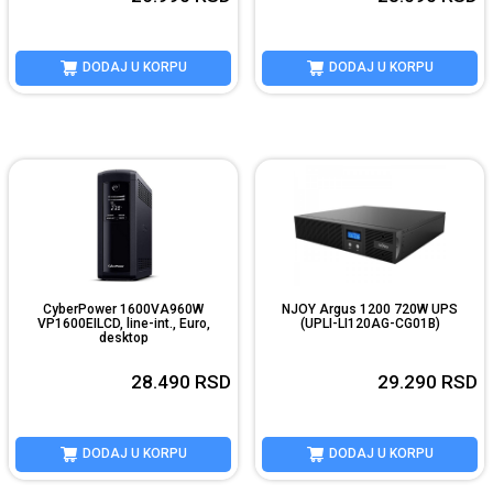
DODAJ U KORPU
DODAJ U KORPU
CyberPower 1600VA960W
NJOY Argus 1200 720W UPS
VP1600EILCD, line-int., Euro,
(UPLI-LI120AG-CG01B)
desktop
28.490
RSD
29.290
RSD
DODAJ U KORPU
DODAJ U KORPU