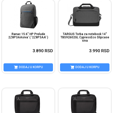
Ranac 15.6" HP Prelude
TARGUS Torba za notebook 14"
2Z8P3AAsiva' ( '2Z8P3AA' )
TBS92602GL CypressEco Slipcase
siva
3.890
RSD
3.990
RSD
DODAJ U KORPU
DODAJ U KORPU