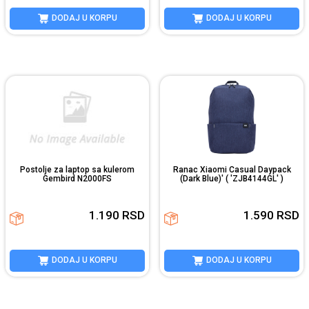
DODAJ U KORPU
DODAJ U KORPU
Postolje za laptop sa kulerom
Ranac Xiaomi Casual Daypack
Gembird N2000FS
(Dark Blue)' ( 'ZJB4144GL' )
1.190
RSD
1.590
RSD
DODAJ U KORPU
DODAJ U KORPU