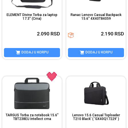
ELEMENT Divine Torba za laptop
Ranac Lenovo Casual Backpack
17.3" (Crna)
15.6" 4X40T84059
2.090
RSD
2.190
RSD
DODAJ U KORPU
DODAJ U KORPU
TARGUS Torba za notebook 15.6"
Lenovo 15.6 Casual Toploader
TBT238EU Intellect crna
T210 Black' ( 'GX40Q17229' )