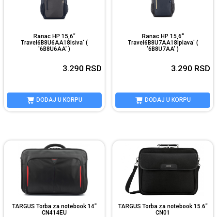
Ranac HP 15,6"
Ranac HP 15,6"
Travel6B8U6AA18lsiva' (
Travel6B8U7AA18lplava' (
'6B8U6AA' )
'6B8U7AA' )
3.290
RSD
3.290
RSD
DODAJ U KORPU
DODAJ U KORPU
TARGUS Torba za notebook 14"
TARGUS Torba za notebook 15.6"
CN414EU
CN01