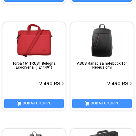
Torba 16" TRUST Bologna
ASUS Ranac za notebook 16"
Ecocrvena' ( '24449' )
Nereus crni
2.490
RSD
2.490
RSD
DODAJ U KORPU
DODAJ U KORPU