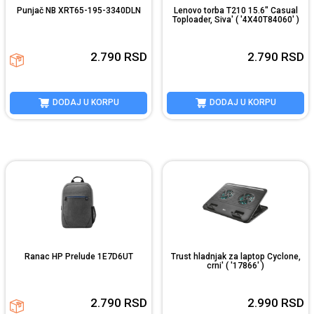
Punjač NB XRT65-195-3340DLN
Lenovo torba T210 15.6" Casual
Toploader, Siva' ( '4X40T84060' )
2.790
RSD
2.790
RSD
DODAJ U KORPU
DODAJ U KORPU
Ranac HP Prelude 1E7D6UT
Trust hladnjak za laptop Cyclone,
crni' ( '17866' )
2.790
RSD
2.990
RSD