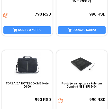
15.6" ('NS02')
790
RSD
990
RSD
DODAJ U KORPU
DODAJ U KORPU
TORBA ZA NOTEBOOK MS Note
Postolje za laptop sa kulerom
D100
Gembird NBS-1F15-04
990
RSD
990
RSD