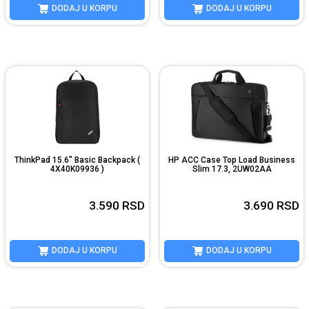
DODAJ U KORPU
DODAJ U KORPU
ThinkPad 15.6" Basic Backpack (
HP ACC Case Top Load Business
4X40K09936 )
Slim 17.3, 2UW02AA
3.590
RSD
3.690
RSD
DODAJ U KORPU
DODAJ U KORPU