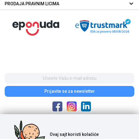
PRODAJA PRAVNIM LICIMA
Prijavite se
za newsletter
Poštovani posetioci, cene na našem sajtu iskazane su u dinarima. Porez je
Ovaj sajt
koristi kolačiće
uračunat u cenu. S obzirom na to da je u pitanju internet prodaja i da se