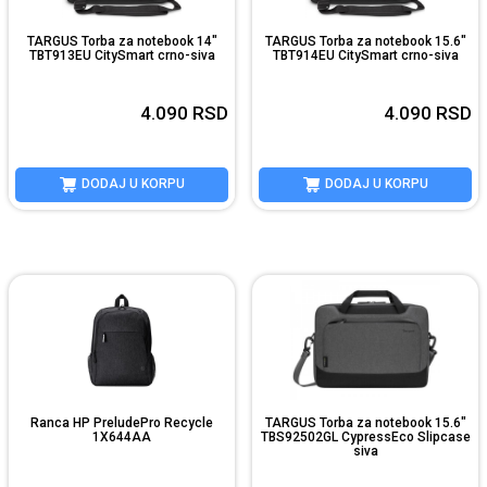
TARGUS Torba za notebook 14"
TARGUS Torba za notebook 15.6"
TBT913EU CitySmart crno-siva
TBT914EU CitySmart crno-siva
4.090
RSD
4.090
RSD
DODAJ U KORPU
DODAJ U KORPU
Ranca HP PreludePro Recycle
TARGUS Torba za notebook 15.6"
1X644AA
TBS92502GL CypressEco Slipcase
siva