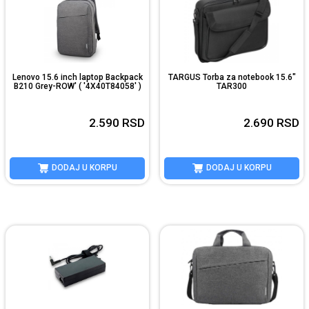
Lenovo 15.6 inch laptop Backpack
TARGUS Torba za notebook 15.6"
B210 Grey-ROW' ( '4X40T84058' )
TAR300
2.590
RSD
2.690
RSD
DODAJ U KORPU
DODAJ U KORPU