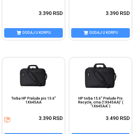
3.390
RSD
3.390
RSD
DODAJ U KORPU
DODAJ U KORPU
Torba HP Prelude pro 15.6"
HP torba 15.6" Prelude Pro
1X645AA
Recycle, crna (1X645AA)' (
'1X645AA' )
3.390
RSD
3.490
RSD