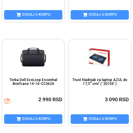
DODAJ U KORPU
DODAJ U KORPU
Torba Dell EcoLoop Essential
Trust hladnjak za laptop AZUL do
Briefcase 14-16-CC3624
17,3" crni' ( '20104' )
2.990
RSD
3.090
RSD
DODAJ U KORPU
DODAJ U KORPU