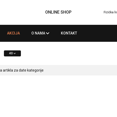
ONLINE SHOP
Fizička l
AKCIJA
O NAMA
KONTAKT
40
artikla za date kategorije