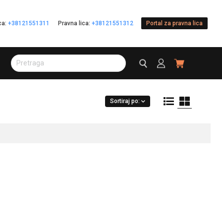
ica:
+38121551311
Pravna lica:
+38121551312
Portal za pravna lica
Sortiraj po: