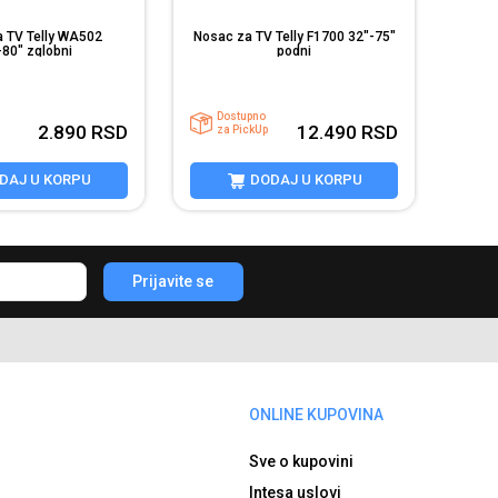
 TV Telly WA502
Nosac za TV Telly F1700 32"-75"
-80" zglobni
podni
Dostupno
2.890
RSD
12.490
RSD
za PickUp
DAJ U KORPU
DODAJ U KORPU
Prijavite se
ONLINE KUPOVINA
Sve o kupovini
Intesa uslovi