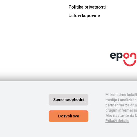
Politika privatnosti
Uslovi kupovine
inarima. Porez je uračunat u cenu. S obzirom na to da je u pitanju internet prod
. Komercijalista će kontaktirati s Vama posle izvršene porudžbine, nakon čega s
ifikacije, a sve u cilju Vaše lakše kupovine. Ne garantujemo za potpunu tačnost s
Mi koristimo kolač
kakva dilema u vezi sa procesom kupovine.
Samo neophodni
medija i analizira
partnerima za druš
drugim informacijam
Ako nastavite da k
Dozvoli sve
Prikaži detalje
-GOTI DOO NOVI SAD © 2026. Sva prava zadržana. -
Izrada internet prodavnice