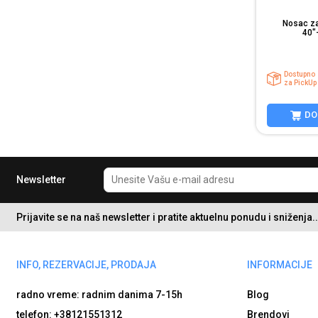
Nosac za
40"
Dostupno
za PickUp
DO
Newsletter
Prijavite se na naš newsletter i pratite aktuelnu ponudu i sniženja..
INFO, REZERVACIJE, PRODAJA
INFORMACIJE
radno vreme: radnim danima
7-15h
Blog
telefon: +38121551312
Brendovi