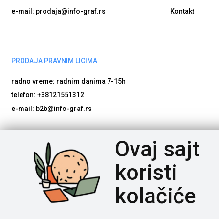
e-mail: prodaja@info-graf.rs
Kontakt
PRODAJA PRAVNIM LICIMA
radno vreme: radnim danima
7-15h
telefon: +38121551312
e-mail: b2b@info-graf.rs
Poštovani posetioci, cene na našem sajtu iskazane su u d
Ovaj sajt
potrebno nam je vreme da proverimo dostupnost naručene robe
bude proveren, da artikli imaju tačne nazive i detaljne spec
koristi
kolačiće
INFOGRAF