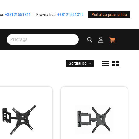
ica:
+38121551311
Pravna lica:
+38121551312
Portal za pravna lica
Sortiraj po: