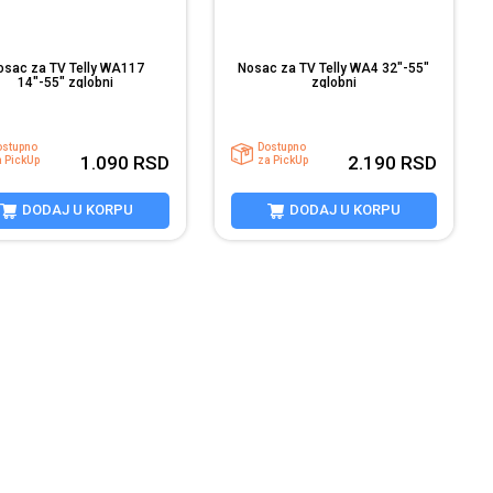
osac za TV Telly WA117
Nosac za TV Telly WA4 32"-55"
14"-55" zglobni
zglobni
ostupno
Dostupno
1.090
RSD
2.190
RSD
a PickUp
za PickUp
DODAJ U KORPU
DODAJ U KORPU