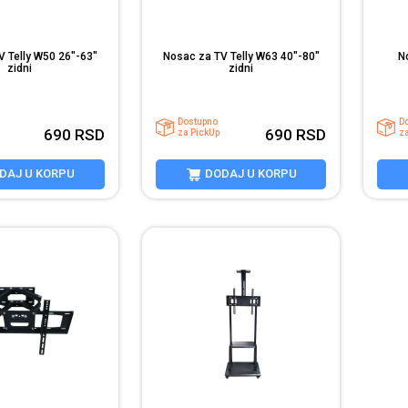
V Telly W50 26"-63"
Nosac za TV Telly W63 40"-80"
N
zidni
zidni
Dostupno
D
690
RSD
690
RSD
za PickUp
z
DAJ U KORPU
DODAJ U KORPU