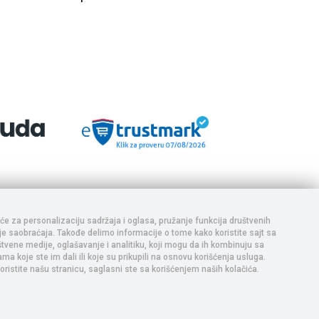
aja i da se ponuda na sajtu ne ažurira u realnom vremenu,
e vrše uplata i realizacija. Trudimo se da prikazani sadržaj
adržaja, te Vas pozivamo da nas pozovete ukoliko postoji bilo
iće za personalizaciju sadržaja i oglasa, pružanje funkcija društvenih
nje saobraćaja. Takođe delimo informacije o tome kako koristite sajt sa
tvene medije, oglašavanje i analitiku, koji mogu da ih kombinuju sa
a koje ste im dali ili koje su prikupili na osnovu korišćenja usluga.
oristite našu stranicu, saglasni ste sa korišćenjem naših kolačića.
-
Selltico.