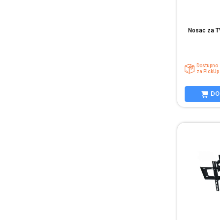
Nosac za T
Dostupno
za PickUp
DO