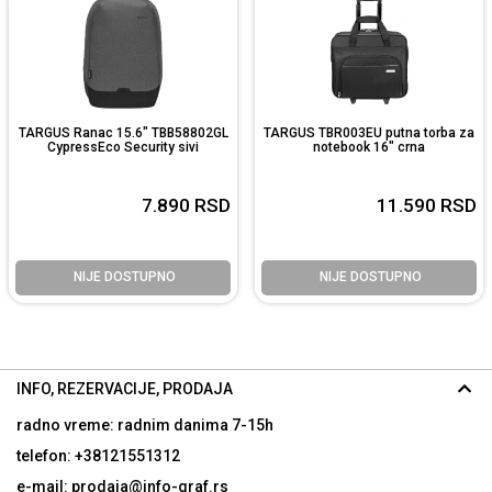
TARGUS Ranac 15.6" TBB58802GL
TARGUS TBR003EU putna torba za
CypressEco Security sivi
notebook 16" crna
7.890
RSD
11.590
RSD
NIJE DOSTUPNO
NIJE DOSTUPNO
INFO, REZERVACIJE, PRODAJA
radno vreme: radnim danima
7-15h
telefon: +38121551312
e-mail: prodaja@info-graf.rs