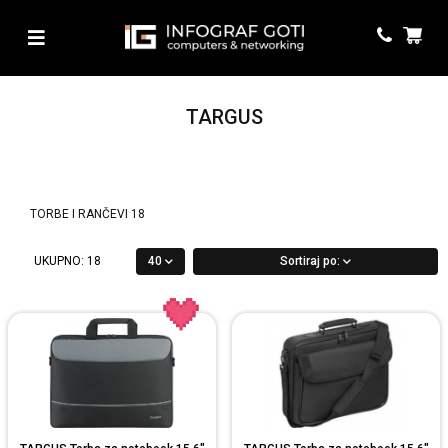
TARGUS
TORBE I RANČEVI
18
UKUPNO:
18
40
Sortiraj po: