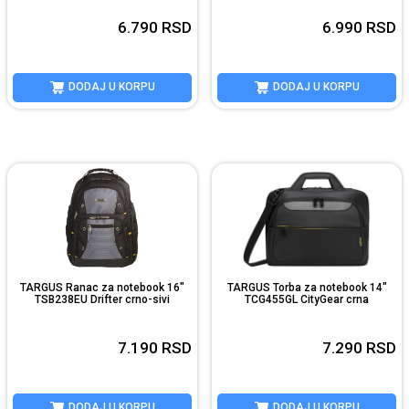
6.790
RSD
6.990
RSD
DODAJ U KORPU
DODAJ U KORPU
TARGUS Ranac za notebook 16"
TARGUS Torba za notebook 14"
TSB238EU Drifter crno-sivi
TCG455GL CityGear crna
7.190
RSD
7.290
RSD
DODAJ U KORPU
DODAJ U KORPU