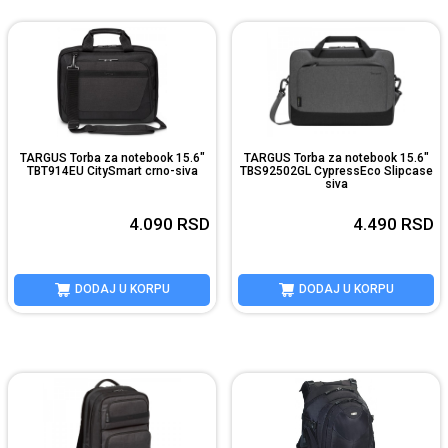
TARGUS Torba za notebook 15.6"
TARGUS Torba za notebook 15.6"
TBT914EU CitySmart crno-siva
TBS92502GL CypressEco Slipcase
siva
4.090
RSD
4.490
RSD
DODAJ U KORPU
DODAJ U KORPU