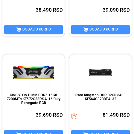
38.490
RSD
39.090
RSD
DODAJ U KORPU
DODAJ U KORPU
KINGSTON DIMM DDR5 16GB
Ram Kingston DDR 32GB 6400
7200MTs KF572C38RSA-16 Fury
KF564C32BBEA-32
Renegade RGB
39.690
RSD
81.490
RSD