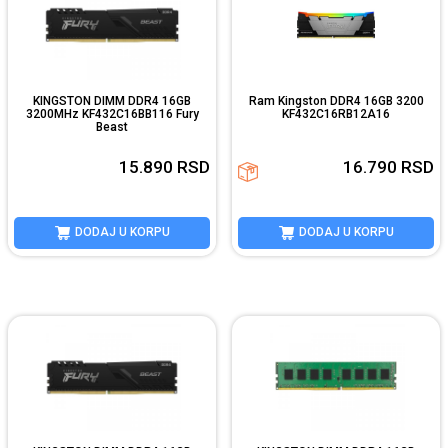
KINGSTON DIMM DDR4 16GB
Ram Kingston DDR4 16GB 3200
3200MHz KF432C16BB116 Fury
KF432C16RB12A16
Beast
15.890
RSD
16.790
RSD
DODAJ U KORPU
DODAJ U KORPU