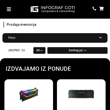
Prodaja memorija
Filteri
UKUPNO:
23
40
Sortiraj po:
IZDVAJAMO IZ PONUDE