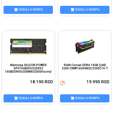
DODAJ U KORPU
DODAJ U KORPU
Memorija SILICON POWER
RAM Corsair DDR4 16GB (2x8)
SP016GBSFU320X02
3200 CMW16GX4M2C3200C16-T
16GBDDR4SODIMM3200GHzcrna'
...
18.190
RSD
19.990
RSD
DODAJ U KORPU
DODAJ U KORPU