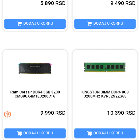
5.890
RSD
9.490
RSD
DODAJ U KORPU
DODAJ U KORPU
Ram Corsair DDR4 8GB 3200
KINGSTON DIMM DDR4 8GB
CMG8GX4M1E3200C16
3200MHz KVR32N22S68
9.990
RSD
10.390
RSD
DODAJ U KORPU
DODAJ U KORPU