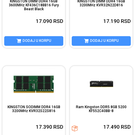
KINGSTON DIMM DDR4 16GB
KINGSTON DIMM DDR4 16GB
3600MHz KF436C18BB16 Fury
3200MHz KVR32N22D816
Beast Black
17.090
RSD
17.190
RSD
DODAJ U KORPU
DODAJ U KORPU
KINGSTON SODIMM DDR4 16GB
Ram Kingston DDR5 8GB 5200
3200MHz KVR32S22S816
KF552C40BB-8
17.390
RSD
17.490
RSD