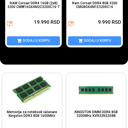
RAM Corsair DDR4 16GB (2x8)
Ram Corsair DDR4 8GB 3200
3200 CMW16GX4M2C3200C16-T
CMG8GX4M1E3200C16
19.990
RSD
9.990
RSD
DODAJ U KORPU
DODAJ U KORPU
Memorija za notebook računare
KINGSTON DIMM DDR4 8GB
Kingston DDR3 8GB 1600MHz
3200MHz KVR32N22S88