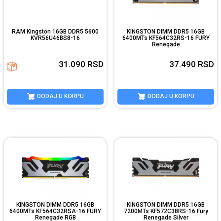
RAM Kingston 16GB DDR5 5600
KINGSTON DIMM DDR5 16GB
KVR56U46BS8-16
6400MTs KF564C32RS-16 FURY
Renegade
31.090
RSD
37.490
RSD
DODAJ U KORPU
DODAJ U KORPU
KINGSTON DIMM DDR5 16GB
KINGSTON DIMM DDR5 16GB
6400MTs KF564C32RSA-16 FURY
7200MTs KF572C38RS-16 Fury
Renegade RGB
Renegade Silver