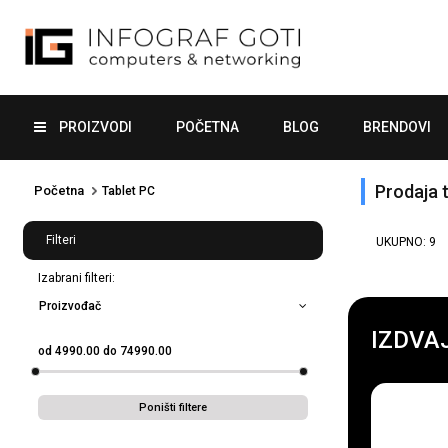
PROIZVODI
POČETNA
BLOG
BRENDOVI
Prodaja 
Početna
Tablet PC
Filteri
UKUPNO:
9
Izabrani filteri:
Proizvođač
IZDVA
od
4990.00
do
74990.00
Poništi filtere