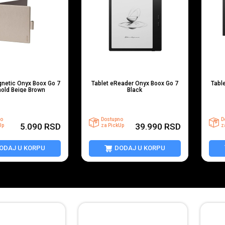
gnetic Onyx Boox Go 7
Tablet eReader Onyx Boox Go 7
Tabl
hold Beige Brown
Black
o
Dostupno
D
5.090
RSD
39.990
RSD
Up
za PickUp
z
ODAJ U KORPU
DODAJ U KORPU