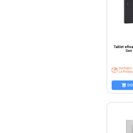
Tablet eRe
Gen 
Dostupno
za PickUp
DO