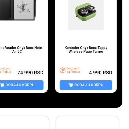
et eReader Onyx Boox Note
Kontroler Onyx Boox Tappy
Air 5C
Wireless Page Turner
ostupno
Dostupno
74.990
RSD
4.990
RSD
a PickUp
za PickUp
DODAJ U KORPU
DODAJ U KORPU