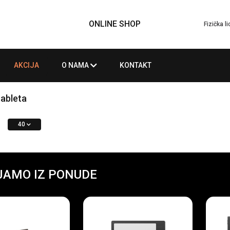
ONLINE SHOP
Fizička l
AKCIJA
O NAMA
KONTAKT
tableta
40
JAMO IZ PONUDE