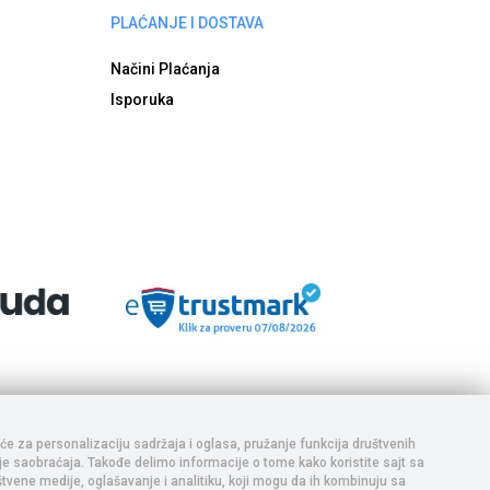
PLAĆANJE I DOSTAVA
Načini Plaćanja
Isporuka
aja i da se ponuda na sajtu ne ažurira u realnom vremenu,
e vrše uplata i realizacija. Trudimo se da prikazani sadržaj
adržaja, te Vas pozivamo da nas pozovete ukoliko postoji bilo
iće za personalizaciju sadržaja i oglasa, pružanje funkcija društvenih
nje saobraćaja. Takođe delimo informacije o tome kako koristite sajt sa
tvene medije, oglašavanje i analitiku, koji mogu da ih kombinuju sa