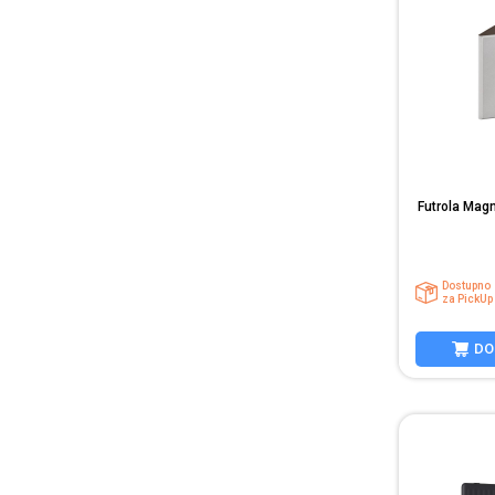
Futrola Mag
Dostupno
za PickUp
DO