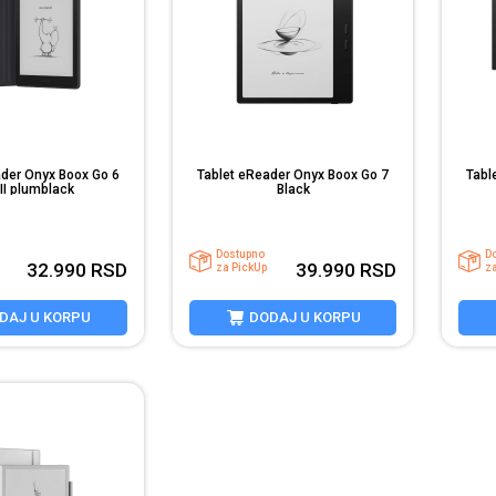
ader Onyx Boox Go 6
Tablet eReader Onyx Boox Go 7
Tabl
II plumblack
Black
Dostupno
D
32.990
RSD
39.990
RSD
za PickUp
z
DAJ U KORPU
DODAJ U KORPU