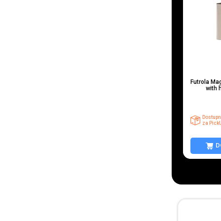
Futrola Ma
with 
Dostupn
za Pick
D