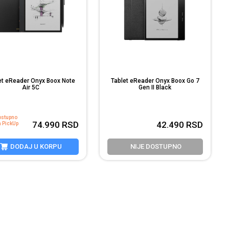
et eReader Onyx Boox Note
Tablet eReader Onyx Boox Go 7
Air 5C
Gen II Black
ostupno
74.990
RSD
42.490
RSD
a PickUp
DODAJ U KORPU
NIJE DOSTUPNO