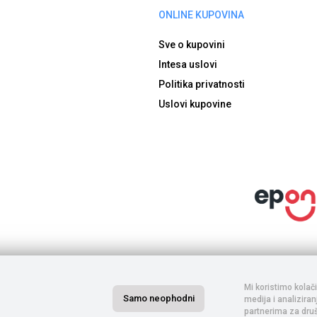
ONLINE KUPOVINA
Sve o kupovini
Intesa uslovi
Politika privatnosti
Uslovi kupovine
inarima. Porez je uračunat u cenu. S obzirom na to da je u pitanju internet prod
. Komercijalista će kontaktirati s Vama posle izvršene porudžbine, nakon čega s
ifikacije, a sve u cilju Vaše lakše kupovine. Ne garantujemo za potpunu tačnost s
Mi koristimo kolač
kakva dilema u vezi sa procesom kupovine.
Samo neophodni
medija i analizira
partnerima za druš