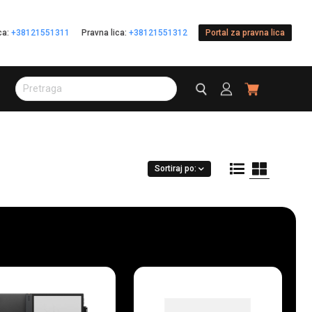
ica:
+38121551311
Pravna lica:
+38121551312
Portal za pravna lica
Sortiraj po: