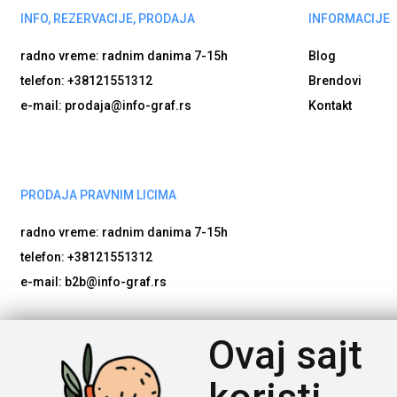
INFO, REZERVACIJE, PRODAJA
INFORMACIJE
radno vreme: radnim danima
7-15h
Blog
telefon: +38121551312
Brendovi
e-mail: prodaja@info-graf.rs
Kontakt
PRODAJA PRAVNIM LICIMA
radno vreme: radnim danima
7-15h
telefon: +38121551312
e-mail: b2b@info-graf.rs
Poštovani posetioci, cene na našem sajtu iskazane su u d
Ovaj sajt
potrebno nam je vreme da proverimo dostupnost naručene robe
bude proveren, da artikli imaju tačne nazive i detaljne spec