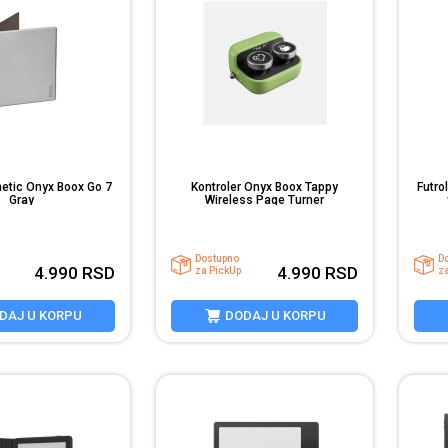
netic Onyx Boox Go 7
Kontroler Onyx Boox Tappy
Futro
Gray
Wireless Page Turner
Dostupno
D
4.990
RSD
4.990
RSD
za PickUp
z
DAJ U KORPU
DODAJ U KORPU