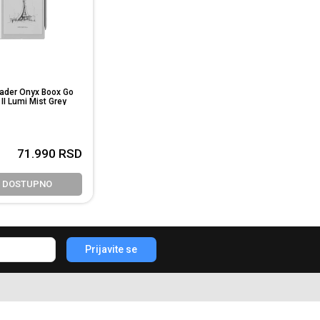
eader Onyx Boox Go
II Lumi Mist Grey
71.990
RSD
E DOSTUPNO
Prijavite se