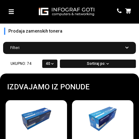
Prodaja zamenskih tonera
Filteri
UKUPNO:
74
40
Sortiraj po:
IZDVAJAMO IZ PONUDE