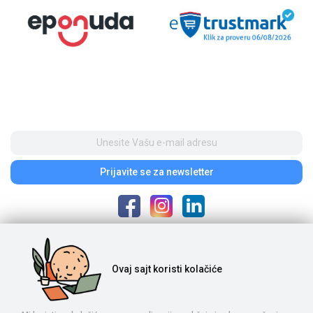
Prijavite se
za newsletter
Poštovani posetioci, cene na našem sajtu iskazane su u dinarima. Porez je
Ovaj sajt
koristi kolačiće
uračunat u cenu. S obzirom na to da je u pitanju internet prodaja i da se
ponuda na sajtu ne ažurira u realnom vremenu, potrebno nam je vreme da
proverimo dostupnost naručene robe. Komercijalista će kontaktirati s
Vama posle izvršene porudžbine, nakon čega se vrše uplata i realizacija.