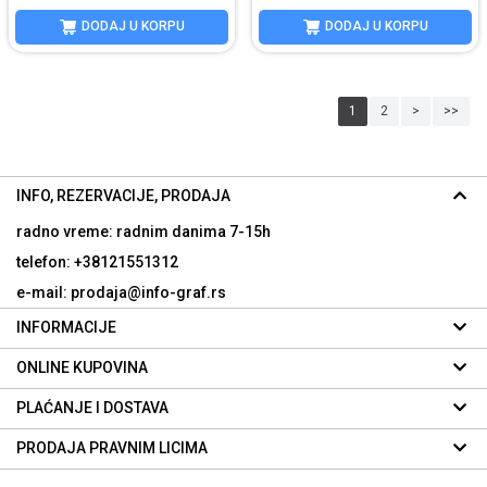
DODAJ U KORPU
DODAJ U KORPU
1
2
>
>>
INFO, REZERVACIJE, PRODAJA
radno vreme: radnim danima
7-15h
telefon: +38121551312
e-mail: prodaja@info-graf.rs
INFORMACIJE
ONLINE KUPOVINA
PLAĆANJE I DOSTAVA
PRODAJA PRAVNIM LICIMA