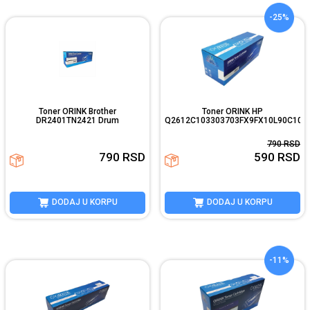
-25%
Toner ORINK Brother
Toner ORINK HP
DR2401TN2421 Drum
Q2612C103303703FX9FX10L90C104
790
RSD
790
RSD
590
RSD
DODAJ U KORPU
DODAJ U KORPU
-11%