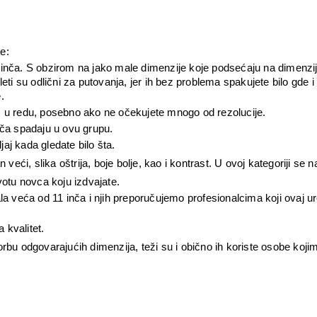
e:
 8 inča. S obzirom na jako male dimenzije koje podsećaju na dimenzije
bleti su odlični za putovanja, jer ih bez problema spakujete bilo gde i 
. 
im u redu, posebno ako ne očekujete mnogo od rezolucije.
inča spadaju u ovu grupu. 
ljaj kada gledate bilo šta.
 veći, slika oštrija, boje bolje, kao i kontrast. U ovoj kategoriji se n
otu novca koju izdvajate.
nala veća od 11 inča i njih preporučujemo profesionalcima koji ovaj ur
 kvalitet.
orbu odgovarajućih dimenzija, teži su i obično ih koriste osobe koji