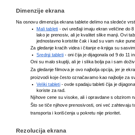
Dimenzije ekrana
Na osnovu dimenzija ekrana tablete delimo na sledeće vrst
Mali tableti
 - ovi uređaji imaju ekran veličine do
lako je prenosiv, ali je kvalitet slike manji. Ovi ta
jednostavno koristite čak i kad su vam ruke pune
Za gledanje kraćih videa i čitanje e-knjiga su sasv
Srednji tableti
 - oni čija je dijagonala od 9 do 11 
Oni su malo skuplji, ali je i slika bolja pa i sam doživ
Za gledanje filmova je ovo najbolja opcija, jer je ekran
proizvodi koje često označavamo kao najbolje za sv
Veliki tableti
 - ovde spadaju tableti čija je dijago
koriste za rad. 
Njihove cene su visoke, ali i opravdane s obzirom na
Što se tiče njihove prenosivosti, oni već zahtevaju t
transporta i korišćenja u pokretu nije prioritet.
Rezolucija ekrana