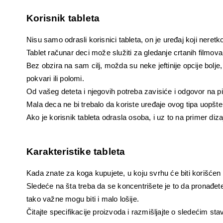
Korisnik tableta
Nisu samo odrasli korisnici tableta, on je uređaj koji neretk
Tablet računar deci može služiti za gledanje crtanih filmova, 
Bez obzira na sam cilj, možda su neke jeftinije opcije bolje
pokvari ili polomi.
Od vašeg deteta i njegovih potreba zavisiće i odgovor na pita
Mala deca ne bi trebalo da koriste uređaje ovog tipa uopšte, 
Ako je korisnik tableta odrasla osoba, i uz to na primer dizaj
Karakteristike tableta
Kada znate za koga kupujete, u koju svrhu će biti korišće
Sledeće na šta treba da se koncentrišete je to da pronađete
tako važne mogu biti i malo lošije.
Čitajte specifikacije proizvoda i razmišljajte o sledećim st