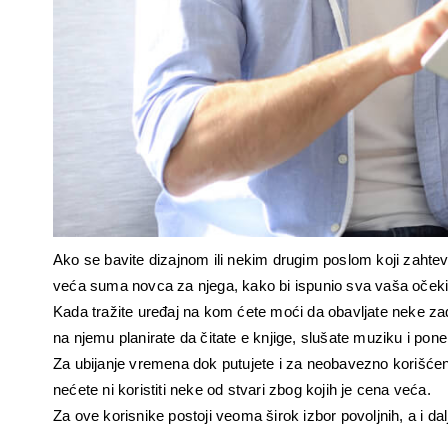
Ako se bavite dizajnom ili nekim drugim poslom koji zahteva
veća suma novca za njega, kako bi ispunio sva vaša očeki
Kada tražite uređaj na kom ćete moći da obavljate neke zad
na njemu planirate da čitate e knjige, slušate muziku i pon
Za ubijanje vremena dok putujete i za neobavezno korišćen
nećete ni koristiti neke od stvari zbog kojih je cena veća. 
Za ove korisnike postoji veoma širok izbor povoljnih, a i dal