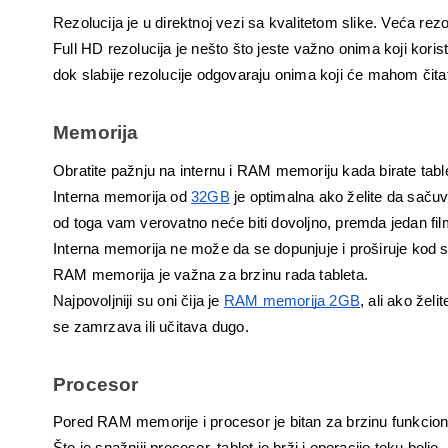
Rezolucija je u direktnoj vezi sa kvalitetom slike. Veća rezol
Full HD rezolucija je nešto što jeste važno onima koji koris
dok slabije rezolucije odgovaraju onima koji će mahom čitat
Memorija
Obratite pažnju na internu i RAM memoriju kada birate table
Interna memorija od 
32GB
 je optimalna ako želite da sačuva
od toga vam verovatno neće biti dovoljno, premda jedan f
Interna memorija ne može da se dopunjuje i proširuje kod sv
RAM memorija je važna za brzinu rada tableta. 
Najpovoljniji su oni čija je 
RAM memorija 2GB
, ali ako želi
se zamrzava ili učitava dugo.
Procesor
Pored RAM memorije i procesor je bitan za brzinu funkcioni