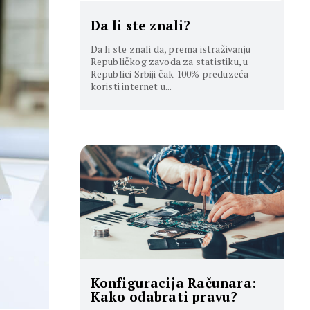
Da li ste znali?
Da li ste znali da, prema istraživanju
Republičkog zavoda za statistiku, u
Republici Srbiji čak 100% preduzeća
koristi internet u...
Konfiguracija Računara:
Kako odabrati pravu?