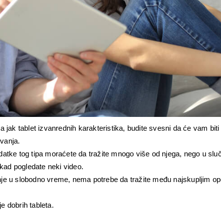
 jak tablet izvanrednih karakteristika, budite svesni da će vam biti 
vanja.
atke tog tipa moraćete da tražite mnogo više od njega, nego u sluč
ekad pogledate neki video.
je u slobodno vreme, nema potrebe da tražite među najskupljim opci
je dobrih tableta.