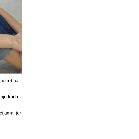
potrebna 
aju kada 
jama, jer 