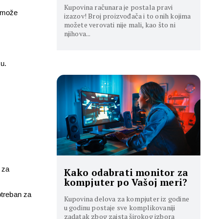
Kupovina računara je postala pravi
 može 
izazov! Broj proizvođača i to onih kojima
možete verovati nije mali, kao što ni
njihova...
u.
za 
Kako odabrati monitor za
kompjuter po Vašoj meri?
treban za 
Kupovina delova za kompjuter iz godine
u godinu postaje sve komplikovaniji
zadatak zbog zaista širokog izbora