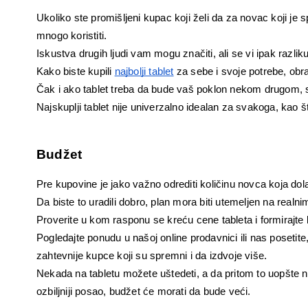
Ukoliko ste promišljeni kupac koji želi da za novac koji je
mnogo koristiti.
Iskustva drugih ljudi vam mogu značiti, ali se vi ipak razliku
Kako biste kupili 
najbolji tablet
 za sebe i svoje potrebe, obra
Čak i ako tablet treba da bude vaš poklon nekom drugom,
Najskuplji tablet nije univerzalno idealan za svakoga, kao što 
Budžet
Pre kupovine je jako važno odrediti količinu novca koja dolaz
Da biste to uradili dobro, plan mora biti utemeljen na realn
Proverite u kom rasponu se kreću cene tableta i formirajte b
Pogledajte ponudu u našoj online prodavnici ili nas posetite
zahtevnije kupce koji su spremni i da izdvoje više.
Nekada na tabletu možete uštedeti, a da pritom to uopšte n
ozbiljniji posao, budžet će morati da bude veći.