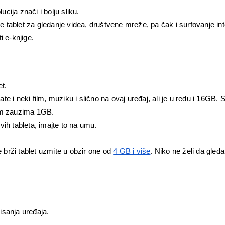
ucija znači i bolju sliku.
te tablet za gledanje videa, društvene mreže, pa čak i surfovanje int
i e-knjige.
t.
te i neki film, muziku i slično na ovaj uređaj, ali je u redu i 16GB. 
ilm zauzima 1GB. 
ih tableta, imajte to na umu.
te brži tablet uzmite u obzir one od 
4 GB i više
. Niko ne želi da gleda 
sanja uređaja. 