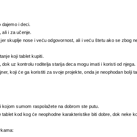
o dajemo i deci. 
ali i za učenje. 
, jer skuplje nose i veću odgovornost, ali i veću štetu ako se zbog n
nje koji tablet kupiti.
dok uz kontrolu roditelja starija deca mogu imati i koristi od njega.
ner, koji će ga koristiti za svoje projekte, onda je neophodan bolji ta
n i kojom sumom raspolažete na dobrom ste putu. 
 tablet kod kog će neophodne karakteristike biti dobre, dok neke koj
avkama: