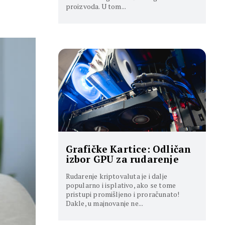
proizvoda. U tom...
Grafičke Kartice: Odličan
izbor GPU za rudarenje
Rudarenje kriptovaluta je i dalje
popularno i isplativo, ako se tome
pristupi promišljeno i proračunato!
Dakle, u majnovanje ne...