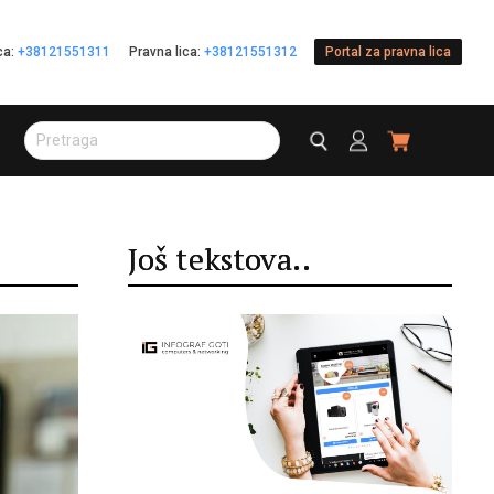
ica:
+38121551311
Pravna lica:
+38121551312
Portal za pravna lica
Još tekstova..