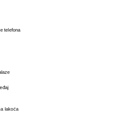
 telefona 
alaze 
eđaj 
ma lakoća 