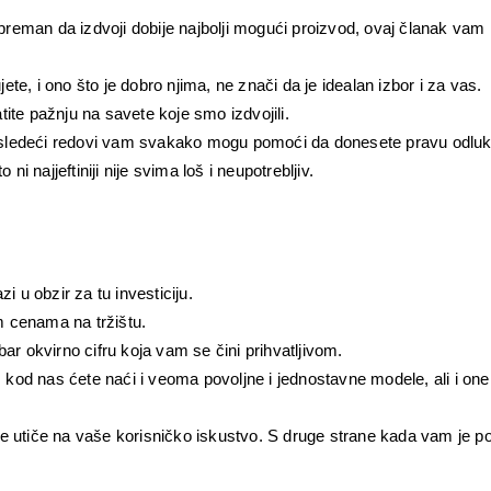
 spreman da izdvoji dobije najbolji mogući proizvod, ovaj članak vam
jete, i ono što je dobro njima, ne znači da je idealan izbor i za vas.
tite pažnju na savete koje smo izdvojili.
 sledeći redovi vam svakako mogu pomoći da donesete pravu odluk
ni najjeftiniji nije svima loš i neupotrebljiv. 
i u obzir za tu investiciju. 
im cenama na tržištu.
ar okvirno cifru koja vam se čini prihvatljivom.
, kod nas ćete naći i veoma povoljne i jednostavne modele, ali i one 
e utiče na vaše korisničko iskustvo. S druge strane kada vam je po