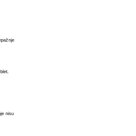
epažnje 
blet.
e nisu 