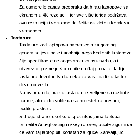
Za gamere je danas preporuka da biraju laptopove sa 
ekranom u 4K rezoluciji, jer sve više igrica podržava 
ovu rezoluciju i verujemo da želite da idete u korak sa 
vremenom.
Tastarura
Tastature kod laptopova namenjenih za gaming 
generalno jesu bolje i udobnije nego kod onih laptopova 
čije specifikacije ne odgovaraju za ovu svrhu, ali 
obavezno pre nego što kupite uređaj probajte da li je 
tastatura dovoljno tvrda/meka za vas i da li su tasteri 
dovoljno veliki.
Na ovim uređajima su tastature osvetljene na različite 
načine, ali ne dozvolite da samo estetika presudi, 
budite praktični.
S druge strane, ukoliko u specifikacijama laptopa 
primetite Anti-ghosting i n-key rollover, budite sigurni da 
će vam taj laptop biti koristan za igrice. Zahvaljujući 