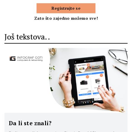
Registrujte se
Zato što zajedno možemo sve!
Još tekstova..
Da li ste znali?