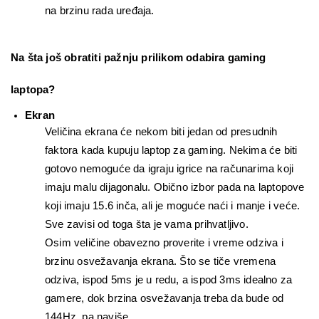
na brzinu rada uređaja.
Na šta još obratiti pažnju prilikom odabira gaming 
laptopa?
Ekran
Veličina ekrana će nekom biti jedan od presudnih 
faktora kada kupuju laptop za gaming. Nekima će biti 
gotovo nemoguće da igraju igrice na računarima koji 
imaju malu dijagonalu. Obično izbor pada na laptopove 
koji imaju 15.6 inča, ali je moguće naći i manje i veće. 
Sve zavisi od toga šta je vama prihvatljivo.
Osim veličine obavezno proverite i vreme odziva i 
brzinu osvežavanja ekrana. Što se tiče vremena 
odziva, ispod 5ms je u redu, a ispod 3ms idealno za 
gamere, dok brzina osvežavanja treba da bude od 
144Hz, pa naviše.