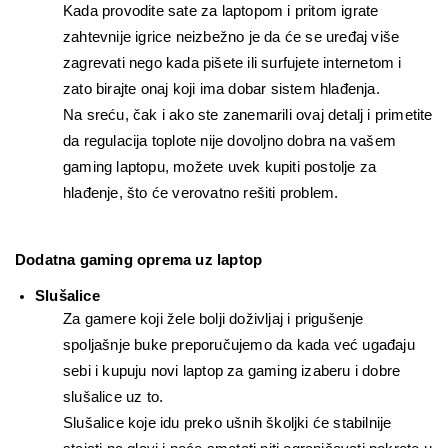
Kada provodite sate za laptopom i pritom igrate 
zahtevnije igrice neizbežno je da će se uređaj više 
zagrevati nego kada pišete ili surfujete internetom i 
zato birajte onaj koji ima dobar sistem hlađenja.
Na sreću, čak i ako ste zanemarili ovaj detalj i primetite 
da regulacija toplote nije dovoljno dobra na vašem 
gaming laptopu, možete uvek kupiti postolje za 
hlađenje, što će verovatno rešiti problem.
Dodatna gaming oprema uz laptop
Slušalice
Za gamere koji žele bolji doživljaj i prigušenje 
spoljašnje buke preporučujemo da kada već ugađaju 
sebi i kupuju novi laptop za gaming izaberu i dobre 
slušalice uz to.
Slušalice koje idu preko ušnih školjki će stabilnije 