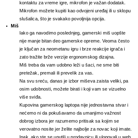
kontaktu za vreme igre, mikrofon je važan dodatak.
Mikrofon možete kupiti kao odvojeni uređaj ili u sklopu 
slušalica, što je svakako povoljnija opcija.
Miš
Iako ga navodimo poslednjeg, gamerski miš uopšte 
nije manje bitan deo gamerske opreme. Veoma često 
je ključan za neometanu igru i brze reakcije igrača i 
zato tražite brže verzije ergonomskog dizajna.
Miš treba da vam udobno leži u šaci, ne sme biti 
pretežak, premali ili prevelik za vas.
Na svu sreću, danas je izbor miševa zaista veliki, pa 
osim udobnosti, možete birati i koji vam se vizuelno 
više sviđa.
Kupovina gamerskog laptopa nije jednostavna stvar i 
nećemo ni da pokušavamo da umanjimo važnost 
dobrog izbora jer razumemo pritisak sa kojim se 
verovatno nosite jer želite najbolje za novac koji imate.
Ipak, ako ste se uputili u prodavnicu ili ulogovali u web 