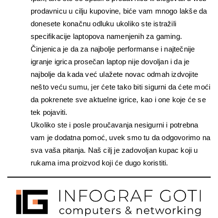
prodavnicu u cilju kupovine, biće vam mnogo lakše da 
donesete konačnu odluku ukoliko ste istražili 
specifikacije laptopova namenjenih za gaming.
Činjenica je da za najbolje performanse i najtečnije 
igranje igrica prosečan laptop nije dovoljan i da je 
najbolje da kada već ulažete novac odmah izdvojite 
nešto veću sumu, jer ćete tako biti sigurni da ćete moći 
da pokrenete sve aktuelne igrice, kao i one koje će se 
tek pojaviti.
Ukoliko ste i posle proučavanja nesigurni i potrebna 
vam je dodatna pomoć, uvek smo tu da odgovorimo na 
sva vaša pitanja. Naš cilj je zadovoljan kupac koji u 
rukama ima proizvod koji će dugo koristiti.