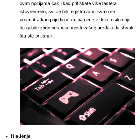
ovim opcijama čak i kad pritiskate više tastera 
istovremeno, svi će biti registrovani i svaki se 
posmatra kao pojedinačan, pa nećete doći u situaciju 
da gubite zbog nesposobnosti vašeg uređaja da shvati 
šta ste pritisnuli.
Hlađenje