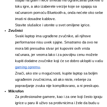
stajati na glavi i neće smetati niti ograničavati pokrete u 
toku igre, a ako izaberete verzije koje se spajaju sa 
računarom pomoću Bluetooth-a, onda nećete oko sebe 
imati ni dosadne kablove.
Stavite slušalice i utonite u svet omiljene igrice.
Zvučnici
Svaki laptop ima ugrađene zvučnike, ali njihove 
performanse nisu uvek sjajne. Smatramo da ovo ne 
mora biti presudna stvar pri kupovini ovih vrsta 
računara, jer veoma lako i za povoljnu cenu možete 
kupiti dodatne zvučnike koji će se dobro uklopiti u vašu 
gaming opremu
.
Znači, ako ste u mogućnosti, kupite laptop sa boljim 
ugrađenim zvučnicima, ali ako niste, rešenje za 
popravljanje zvuka nije komplikovano, a ni preskupo.
Mikrofon
Za profesionalne gamere, kao i za one koji često igraju 
igrice u paru ili uživo sa protivnicima i žele da budu u 