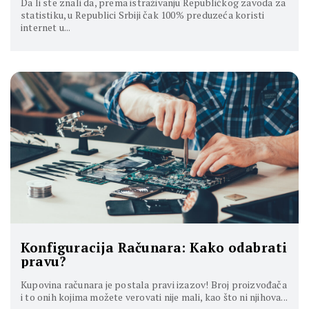
Da li ste znali da, prema istraživanju Republičkog zavoda za
statistiku, u Republici Srbiji čak 100% preduzeća koristi
internet u...
Konfiguracija Računara: Kako odabrati
pravu?
Kupovina računara je postala pravi izazov! Broj proizvođača
i to onih kojima možete verovati nije mali, kao što ni njihova...