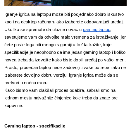
Igranje igrica na laptopu može biti podjednako dobro iskustvo 
kao i na desktop računaru ako izaberete odgovarajući uređaj. 
Ukoliko se spremate da uložite novac u 
gaming laptop
, 
savetujemo vam da odvojite malo vremena za istraživanje, jer 
ćete posle toga biti mnogo sigurniji u to šta tražite, koje 
specifikacije je neophodno da ima jedan gaming laptop i koliko 
novca treba da izdvojite kako biste dobili uređaj po vašoj meri.
Prosto, prosečan laptop neće zadovoljiti vaše potrebe i ako ne 
izaberete dovoljno dobru verziju, igranje igrica može da se 
pretvori u noćnu moru.
Kako bismo vam olakšali proces odabira, sabrali smo na 
jednom mestu najvažnije činjenice koje treba da znate pre 
kupovine.
Gaming laptop - specifikacije