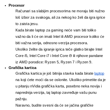
Procesor
Računari sa slabijim procesorima ne moraju biti nužno 
loš izbor za svakoga, ali za nekog ko želi da igra igrice 
to zaista jesu. 
Kada birate laptop za gaming neće vam biti toliko 
važno da li će on imati Intel ili AMD procesor koliko će 
biti važna serija, odnosno verzija procesora.
Ukoliko želite da igranje igrica teče glatko birajte Intel 
Core i5, Intel Core i7 i Intel Core i9 ili njihove pandane 
iz AMD porodice: Ryzen 5, Ryzen 7 i Ryzen 9.
Grafička kartica
Grafička kartica je još bitnija stavka kada birate 
laptop
na koji ćete moći da se oslonite. Ukoliko primetite da je 
u pitanju nVidia grafička karta, posebno neka novija i 
naprednija verzija, taj laptop zavređuje vašu punu 
pažnju.
Naravno, budite svesni da će se jačina grafičke 