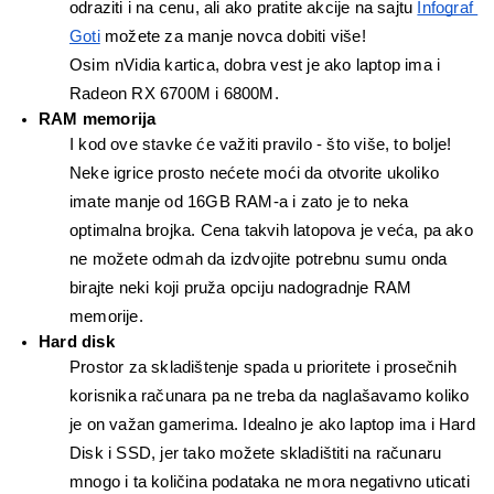
odraziti i na cenu, ali ako pratite akcije na sajtu 
Infograf 
Goti
 možete za manje novca dobiti više!
Osim nVidia kartica, dobra vest je ako laptop ima i 
Radeon RX 6700M i 6800M.
RAM memorija
I kod ove stavke će važiti pravilo - što više, to bolje! 
Neke igrice prosto nećete moći da otvorite ukoliko 
imate manje od 16GB RAM-a i zato je to neka 
optimalna brojka. Cena takvih latopova je veća, pa ako 
ne možete odmah da izdvojite potrebnu sumu onda 
birajte neki koji pruža opciju nadogradnje RAM 
memorije.
Hard disk
Prostor za skladištenje spada u prioritete i prosečnih 
korisnika računara pa ne treba da naglašavamo koliko 
je on važan gamerima. Idealno je ako laptop ima i Hard 
Disk i SSD, jer tako možete skladištiti na računaru 
mnogo i ta količina podataka ne mora negativno uticati 