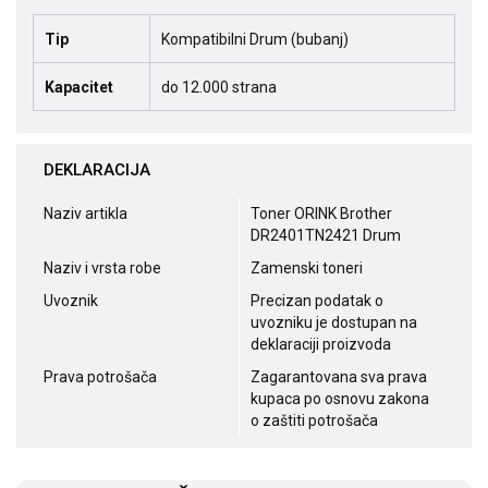
Tip
Kompatibilni Drum (bubanj)
Kapacitet
do 12.000 strana
DEKLARACIJA
Naziv artikla
Toner ORINK Brother
DR2401TN2421 Drum
Naziv i vrsta robe
Zamenski toneri
Uvoznik
Precizan podatak o
uvozniku je dostupan na
deklaraciji proizvoda
Prava potrošača
Zagarantovana sva prava
kupaca po osnovu zakona
o zaštiti potrošača