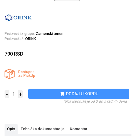
Proizvod iz grupe:
Zamenski toneri
Proizvođač:
ORINK
790
RSD
Dostupno
za PickUp
-
+
DODAJ U KORPU
*Rok isporuke je od 3 do 5 radnih dana
Opis
Tehnička dokumentacija
Komentari