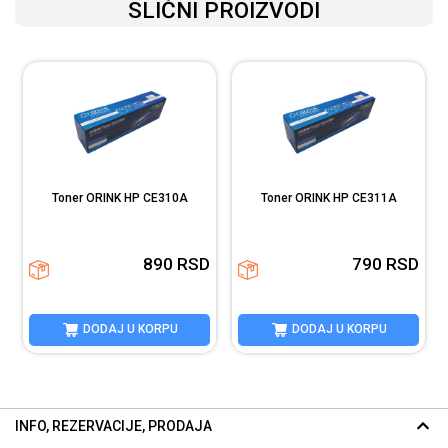
SLIČNI PROIZVODI
Toner ORINK HP CE310A
Toner ORINK HP CE311A
D
890
RSD
790
RSD
DODAJ U KORPU
DODAJ U KORPU
INFO, REZERVACIJE, PRODAJA