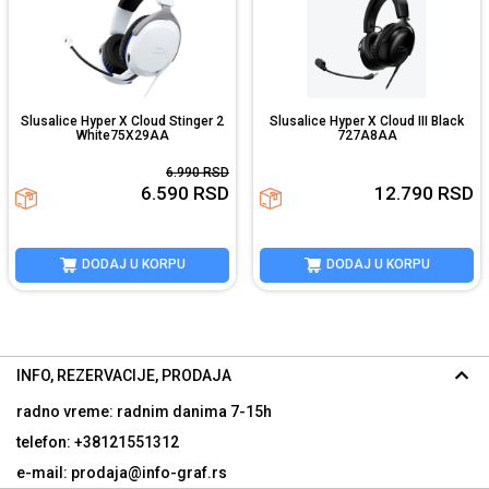
Slusalice Hyper X Cloud Stinger 2
Slusalice Hyper X Cloud III Black
White75X29AA
727A8AA
6.990
RSD
6.590
RSD
12.790
RSD
DODAJ U KORPU
DODAJ U KORPU
INFO, REZERVACIJE, PRODAJA
radno vreme: radnim danima
7-15h
telefon: +38121551312
e-mail: prodaja@info-graf.rs