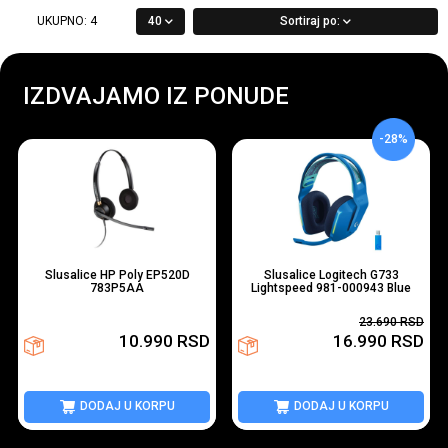
UKUPNO:
4
40
Sortiraj po:
IZDVAJAMO IZ PONUDE
-28%
Slusalice HP Poly EP520D
Slusalice Logitech G733
783P5AA
Lightspeed 981-000943 Blue
23.690
RSD
10.990
RSD
16.990
RSD
DODAJ U KORPU
DODAJ U KORPU