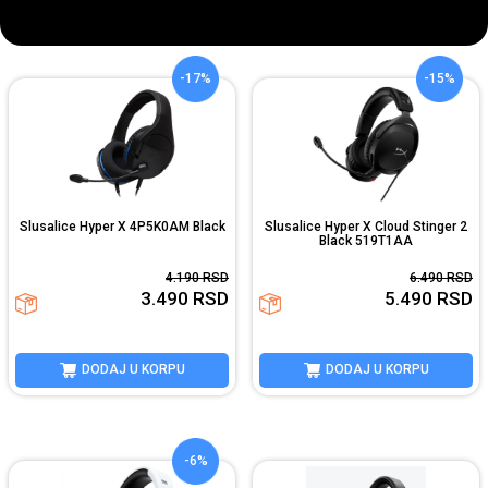
-17%
-15%
Slusalice Hyper X 4P5K0AM Black
Slusalice Hyper X Cloud Stinger 2
Black 519T1AA
4.190
RSD
6.490
RSD
3.490
RSD
5.490
RSD
DODAJ U KORPU
DODAJ U KORPU
-6%