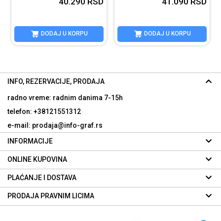
D
40.290
RSD
41.090
RSD
DODAJ U KORPU
DODAJ U KORPU
INFO, REZERVACIJE, PRODAJA
radno vreme: radnim danima
7-15h
telefon: +38121551312
e-mail: prodaja@info-graf.rs
INFORMACIJE
ONLINE KUPOVINA
PLAĆANJE I DOSTAVA
PRODAJA PRAVNIM LICIMA