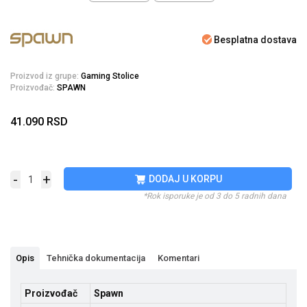
Besplatna dostava
Proizvod iz grupe:
Gaming Stolice
Proizvođač:
SPAWN
41.090
RSD
-
+
DODAJ U KORPU
*Rok isporuke je od 3 do 5 radnih dana
Opis
Tehnička dokumentacija
Komentari
Proizvođač
Spawn