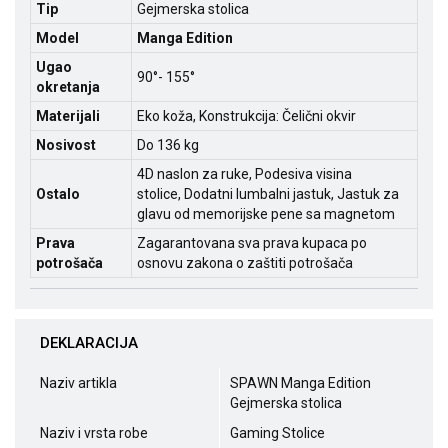
Tip
Gejmerska stolica
Model
Manga Edition
Ugao
90°- 155°
okretanja
Materijali
Eko koža, Konstrukcija: Čelični okvir
Nosivost
Do 136 kg
4D naslon za ruke, Podesiva visina
Ostalo
stolice, Dodatni lumbalni jastuk, Jastuk za
glavu od memorijske pene sa magnetom
Prava
Zagarantovana sva prava kupaca po
potrošača
osnovu zakona o zaštiti potrošača
DEKLARACIJA
Naziv artikla
SPAWN Manga Edition
Gejmerska stolica
Naziv i vrsta robe
Gaming Stolice