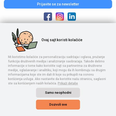
Prijavite se
za newsletter
Poštovani posetioci, cene na našem sajtu iskazane su u dinarima. Porez je
Ovaj sajt
koristi kolačiće
uračunat u cenu. S obzirom na to da je u pitanju internet prodaja i da se
ponuda na sajtu ne ažurira u realnom vremenu, potrebno nam je vreme da
proverimo dostupnost naručene robe. Komercijalista će kontaktirati s
Vama posle izvršene porudžbine, nakon čega se vrše uplata i realizacija.
Mi koristimo kolačiće za personalizaciju sadržaja i oglasa, pružanje
Trudimo se da prikazani sadržaj bude proveren, da artikli imaju tačne
funkcija društvenih medija i analiziranje saobraćaja. Takođe delimo
nazive i detaljne specifikacije, a sve u cilju Vaše lakše kupovine. Ne
informacije o tome kako koristite sajt sa partnerima za društvene
garantujemo za potpunu tačnost sadržaja, te Vas pozivamo da nas
medije, oglašavanje i analitiku, koji mogu da ih kombinuju sa drugim
pozovete ukoliko postoji bilo kakva dilema u vezi sa procesom kupovine.
informacijama koje ste im dali ili koje su prikupili na osnovu
korišćenja usluga. Ako nastavite da koristite našu stranicu, saglasni
ste sa korišćenjem naših kolačića.
Prikaži detalje
Samo neophodni
Dozvoli sve
INFOGRAF-GOTI DOO NOVI SAD © 2026. Sva prava zadržana. -
Izrada