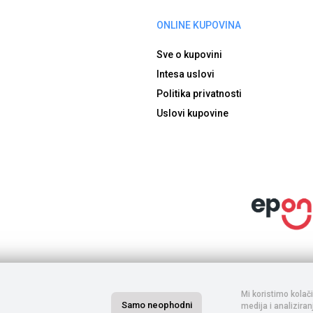
ONLINE KUPOVINA
Sve o kupovini
Intesa uslovi
Politika privatnosti
Uslovi kupovine
inarima. Porez je uračunat u cenu. S obzirom na to da je u pitanju internet prod
. Komercijalista će kontaktirati s Vama posle izvršene porudžbine, nakon čega s
ifikacije, a sve u cilju Vaše lakše kupovine. Ne garantujemo za potpunu tačnost s
Mi koristimo kolač
Samo neophodni
kakva dilema u vezi sa procesom kupovine.
medija i analizira