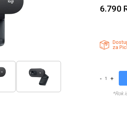
6.790
Dostu
za Pi
-
+
*Rok i