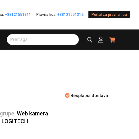
ica:
+38121551311
Pravna lica:
+38121551312
Portal za pravna lica
Besplatna dostava
 grupe:
Web kamera
:
LOGITECH