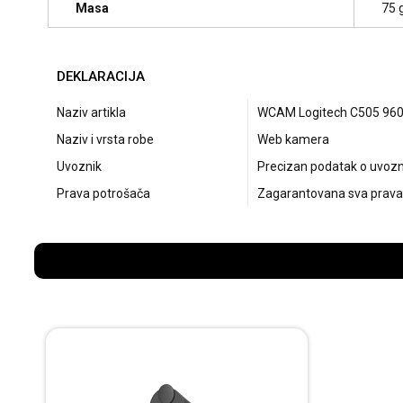
Masa
75 
DEKLARACIJA
Naziv artikla
WCAM Logitech C505 96
Naziv i vrsta robe
Web kamera
Uvoznik
Precizan podatak o uvozni
Prava potrošača
Zagarantovana sva prava 