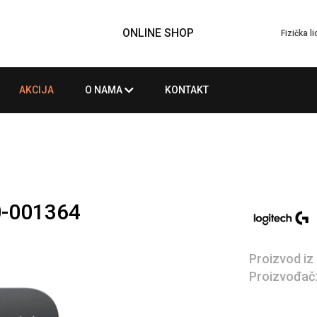
ONLINE SHOP
Fizička l
AKCIJA
O NAMA
KONTAKT
0-001364
Proizvod iz
Proizvođač