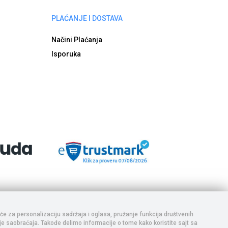
PLAĆANJE I DOSTAVA
Načini Plaćanja
Isporuka
aja i da se ponuda na sajtu ne ažurira u realnom vremenu,
e vrše uplata i realizacija. Trudimo se da prikazani sadržaj
adržaja, te Vas pozivamo da nas pozovete ukoliko postoji bilo
iće za personalizaciju sadržaja i oglasa, pružanje funkcija društvenih
nje saobraćaja. Takođe delimo informacije o tome kako koristite sajt sa