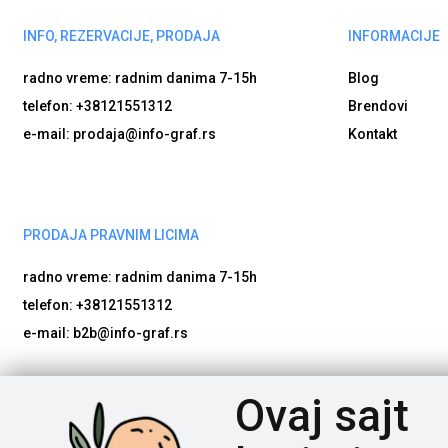
INFO, REZERVACIJE, PRODAJA
INFORMACIJE
radno vreme: radnim danima
7-15h
Blog
telefon: +38121551312
Brendovi
e-mail: prodaja@info-graf.rs
Kontakt
PRODAJA PRAVNIM LICIMA
radno vreme: radnim danima
7-15h
telefon: +38121551312
e-mail: b2b@info-graf.rs
Poštovani posetioci, cene na našem sajtu iskazane su u d
Ovaj sajt
potrebno nam je vreme da proverimo dostupnost naručene robe
bude proveren, da artikli imaju tačne nazive i detaljne spec