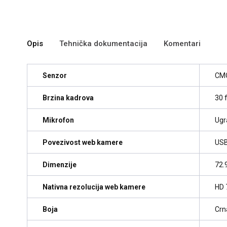
Opis
Tehnička dokumentacija
Komentari
Senzor
CM
Brzina kadrova
30 
Mikrofon
Ugr
Povezivost web kamere
USB
Dimenzije
72.
Nativna rezolucija web kamere
HD 
Boja
Crn