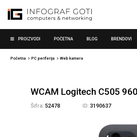
PROIZVODI
POČETNA
BLOG
BRENDOVI
Početna
PC periferija
Web kamera
WCAM Logitech C505 96
Šifra:
52478
ID:
3190637