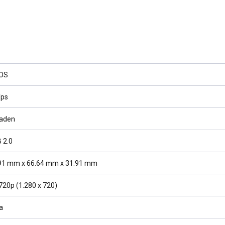
OS
fps
aden
 2.0
91 mm x 66.64 mm x 31.91 mm
720p (1.280 x 720)
a