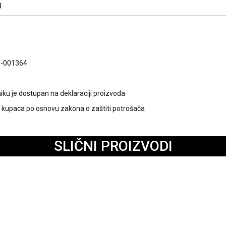
g
0-001364
ku je dostupan na deklaraciji proizvoda
kupaca po osnovu zakona o zaštiti potrošača
SLIČNI PROIZVODI