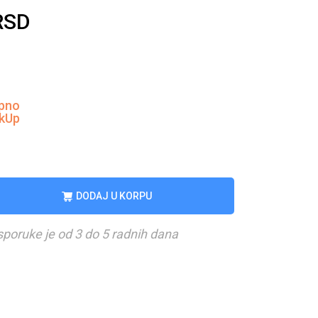
RSD
pno
ckUp
DODAJ U KORPU
sporuke je od 3 do 5 radnih dana