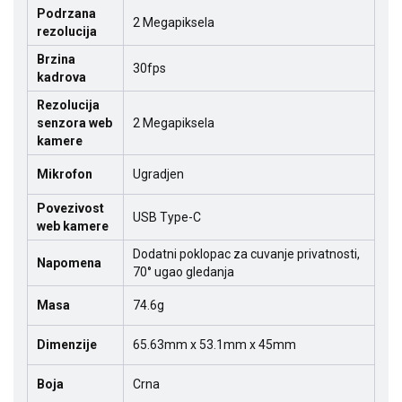
Podrzana
2 Megapiksela
rezolucija
Brzina
30fps
kadrova
Rezolucija
senzora web
2 Megapiksela
kamere
Mikrofon
Ugradjen
Povezivost
USB Type-C
web kamere
Dodatni poklopac za cuvanje privatnosti,
Napomena
70° ugao gledanja
Masa
74.6g
Dimenzije
65.63mm x 53.1mm x 45mm
Boja
Crna