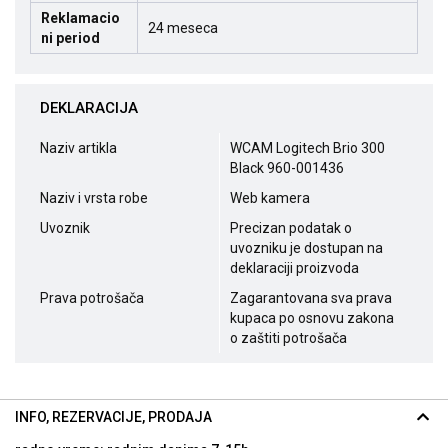
Reklamacio
24 meseca
ni period
DEKLARACIJA
Naziv artikla
WCAM Logitech Brio 300
Black 960-001436
Naziv i vrsta robe
Web kamera
Uvoznik
Precizan podatak o
uvozniku je dostupan na
deklaraciji proizvoda
Prava potrošača
Zagarantovana sva prava
kupaca po osnovu zakona
o zaštiti potrošača
INFO, REZERVACIJE, PRODAJA