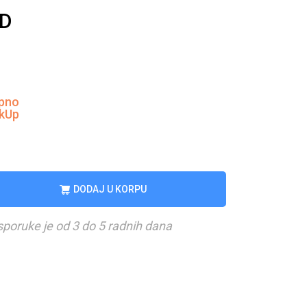
D
pno
ckUp
DODAJ U KORPU
sporuke je od 3 do 5 radnih dana