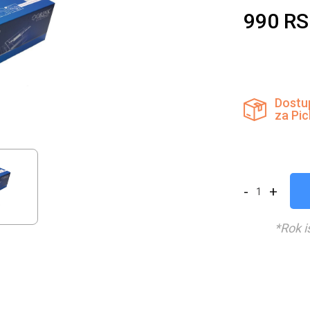
990
RS
Dostu
za Pi
-
+
*Rok i