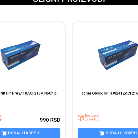
INK HP H W2410ACF216A NoChip
Toner ORINK HP H W2412ACF21
o
Dostupno
990
RSD
p
za PickUp
DODAJ U KORPU
DODAJ U KORPU