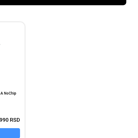
6A NoChip
990
RSD