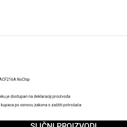
3ACF216A NoChip
ku je dostupan na deklaraciji proizvoda
kupaca po osnovu zakona o zaštiti potrošača
SLIČNI PROIZVODI