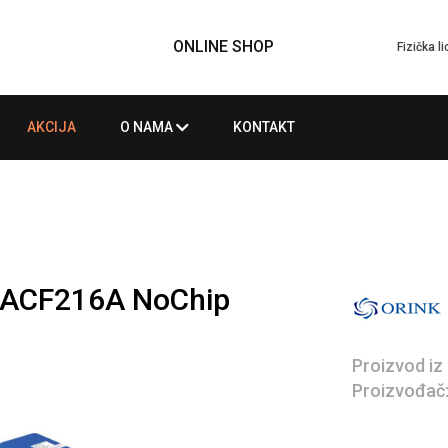
ONLINE SHOP
Fizička l
AKCIJA
O NAMA
KONTAKT
3ACF216A NoChip
Proizvod iz
Proizvođač