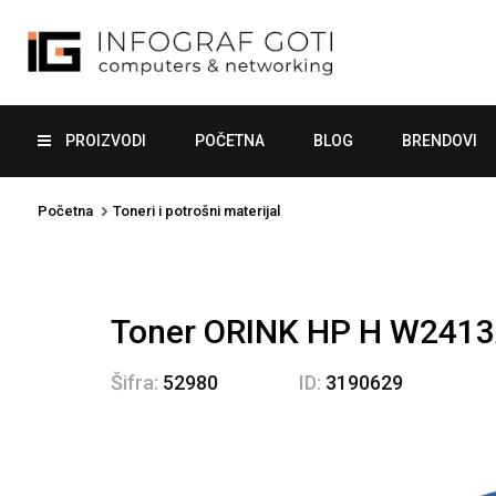
PROIZVODI
POČETNA
BLOG
BRENDOVI
Početna
Toneri i potrošni materijal
Toner ORINK HP H W241
Šifra:
52980
ID:
3190629