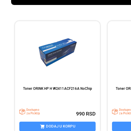
Toner ORINK HP H W2411ACF216A NoChip
Toner OR
Dostupno
Dostupn
990
RSD
za PickUp
za PickU
DODAJ U KORPU