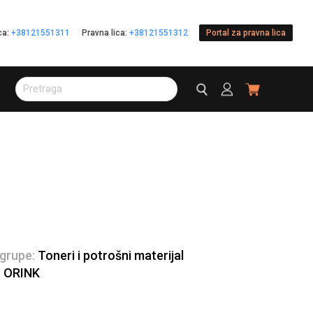
ica:
+38121551311
Pravna lica:
+38121551312
Portal za pravna lica
 grupe:
Toneri i potrošni materijal
:
ORINK