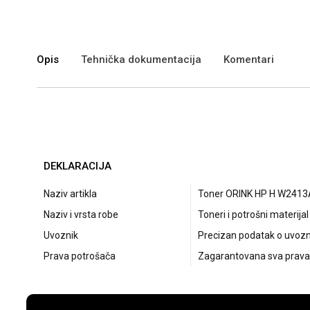
Opis
Tehnička dokumentacija
Komentari
DEKLARACIJA
Naziv artikla
Toner ORINK HP H W241
Naziv i vrsta robe
Toneri i potrošni materijal
Uvoznik
Precizan podatak o uvozni
Prava potrošača
Zagarantovana sva prava 