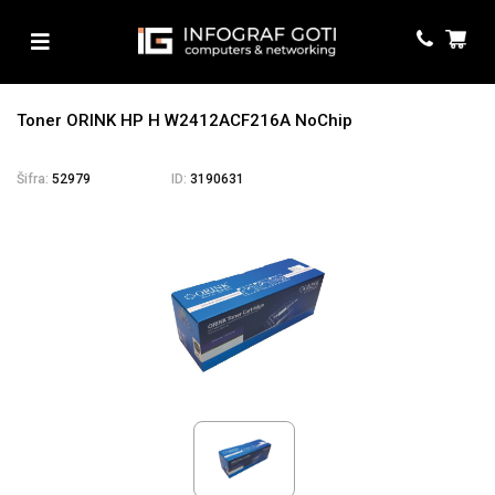
Toner ORINK HP H W2412ACF216A NoChip
Šifra:
52979
ID:
3190631