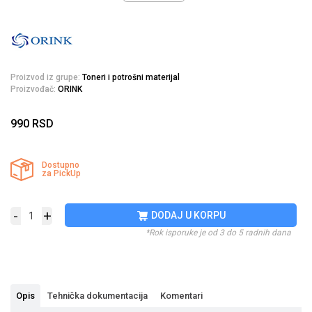
Proizvod iz grupe:
Toneri i potrošni materijal
Proizvođač:
ORINK
990
RSD
Dostupno
za PickUp
-
+
DODAJ U KORPU
*Rok isporuke je od 3 do 5 radnih dana
Opis
Tehnička dokumentacija
Komentari