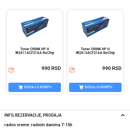
Toner ORINK HP H
Toner ORINK HP H
W2411ACF216A NoChip
W2413ACF216A NoChip
D
990
RSD
990
RSD
DODAJ U KORPU
DODAJ U KORPU
INFO, REZERVACIJE, PRODAJA
radno vreme: radnim danima
7-15h