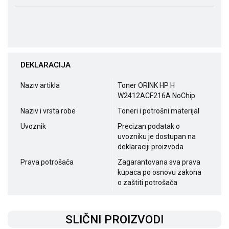
DEKLARACIJA
Naziv artikla
Toner ORINK HP H
W2412ACF216A NoChip
Naziv i vrsta robe
Toneri i potrošni materijal
Uvoznik
Precizan podatak o
uvozniku je dostupan na
deklaraciji proizvoda
Prava potrošača
Zagarantovana sva prava
kupaca po osnovu zakona
o zaštiti potrošača
SLIČNI PROIZVODI