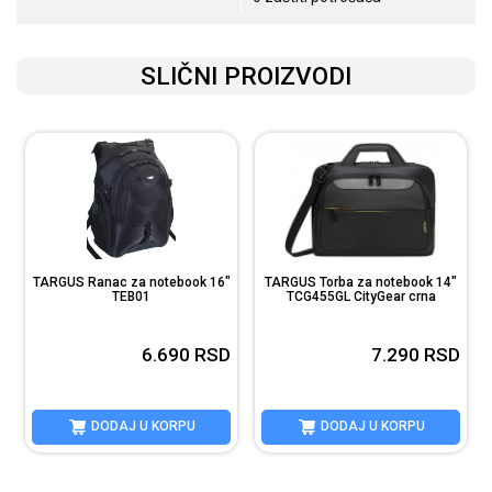
SLIČNI PROIZVODI
TARGUS Ranac za notebook 16"
TARGUS Torba za notebook 14"
TEB01
TCG455GL CityGear crna
D
6.690
RSD
7.290
RSD
DODAJ U KORPU
DODAJ U KORPU