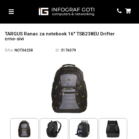
TARGUS Ranac za notebook 16'' TSB238EU Drifter
crno-sivi
Šifra:
NOT04258
ID:
3176079