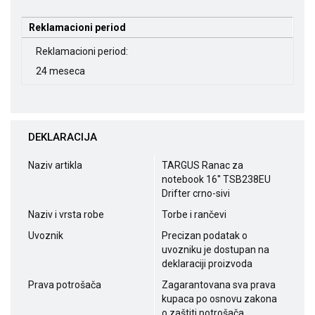
Reklamacioni period
Reklamacioni period:
24 meseca
DEKLARACIJA
Naziv artikla
TARGUS Ranac za
notebook 16'' TSB238EU
Drifter crno-sivi
Naziv i vrsta robe
Torbe i rančevi
Uvoznik
Precizan podatak o
uvozniku je dostupan na
deklaraciji proizvoda
Prava potrošača
Zagarantovana sva prava
kupaca po osnovu zakona
o zaštiti potrošača