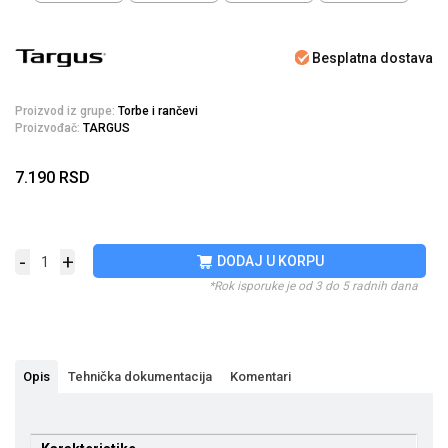
Besplatna dostava
Proizvod iz grupe:
Torbe i rančevi
Proizvođač:
TARGUS
7.190
RSD
-
+
DODAJ U KORPU
*Rok isporuke je od 3 do 5 radnih dana
Opis
Tehnička dokumentacija
Komentari