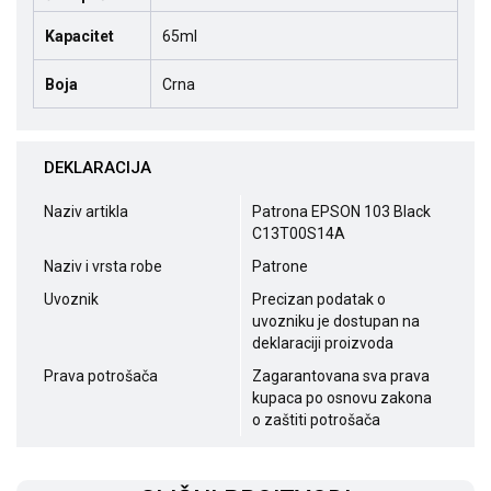
Kapacitet
65ml
Boja
Crna
DEKLARACIJA
Naziv artikla
Patrona EPSON 103 Black
C13T00S14A
Naziv i vrsta robe
Patrone
Uvoznik
Precizan podatak o
uvozniku je dostupan na
deklaraciji proizvoda
Prava potrošača
Zagarantovana sva prava
kupaca po osnovu zakona
o zaštiti potrošača