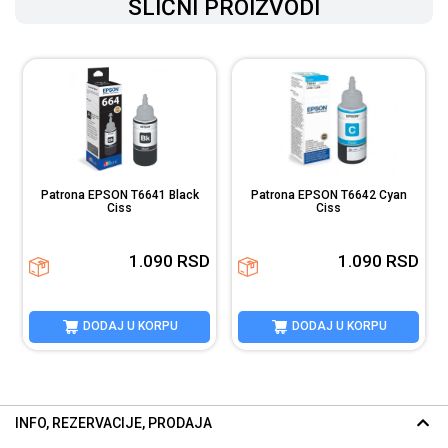
SLIČNI PROIZVODI
Patrona EPSON T6641 Black
Patrona EPSON T6642 Cyan
Ciss
Ciss
D
1.090
RSD
1.090
RSD
DODAJ U KORPU
DODAJ U KORPU
INFO, REZERVACIJE, PRODAJA