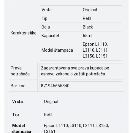
Vrsta
Original
Tip
Refil
Boja
Black
Karakteristike
Kapacitet
65ml
Epson L1110,
Model štampača
L3110, L3111,
L3150, L3151
Prava
Zagarantovana sva prava kupaca po
potrošača
osnovu zakona o zaštiti potrošača
Bar-kod
871946655840
Vrsta
Original
Tip
Refil
Model
Epson L1110, L3110, L3111, L3150,
štampača
L3151