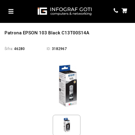
Patrona EPSON 103 Black C13T00S14A
Šifra:
46280
ID:
3182967