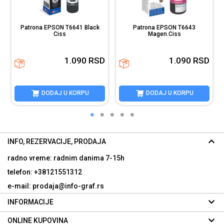
Patrona EPSON T6641 Black
Patrona EPSON T6643
Ciss
Magen.Ciss
D
1.090
RSD
1.090
RSD
DODAJ U KORPU
DODAJ U KORPU
INFO, REZERVACIJE, PRODAJA
radno vreme: radnim danima
7-15h
telefon: +38121551312
e-mail: prodaja@info-graf.rs
INFORMACIJE
ONLINE KUPOVINA