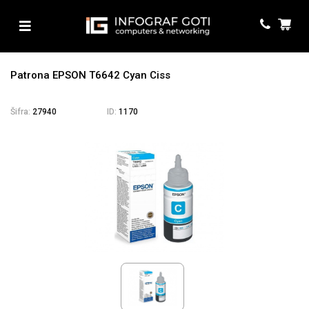
Patrona EPSON T6642 Cyan Ciss
Šifra:
27940
ID:
1170