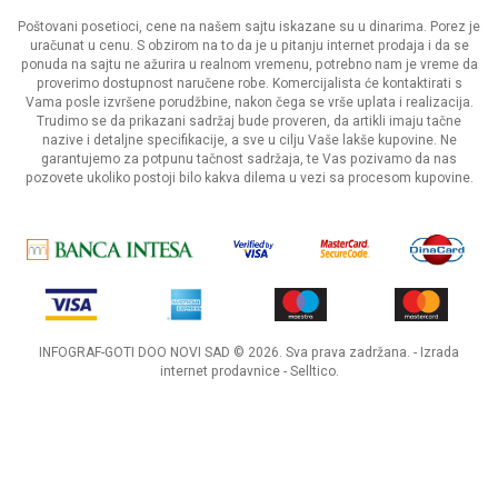
Poštovani posetioci, cene na našem sajtu iskazane su u dinarima. Porez je
uračunat u cenu. S obzirom na to da je u pitanju internet prodaja i da se
ponuda na sajtu ne ažurira u realnom vremenu, potrebno nam je vreme da
proverimo dostupnost naručene robe. Komercijalista će kontaktirati s
Vama posle izvršene porudžbine, nakon čega se vrše uplata i realizacija.
Trudimo se da prikazani sadržaj bude proveren, da artikli imaju tačne
nazive i detaljne specifikacije, a sve u cilju Vaše lakše kupovine. Ne
garantujemo za potpunu tačnost sadržaja, te Vas pozivamo da nas
pozovete ukoliko postoji bilo kakva dilema u vezi sa procesom kupovine.
INFOGRAF-GOTI DOO NOVI SAD © 2026. Sva prava zadržana. -
Izrada
internet prodavnice
-
Selltico.