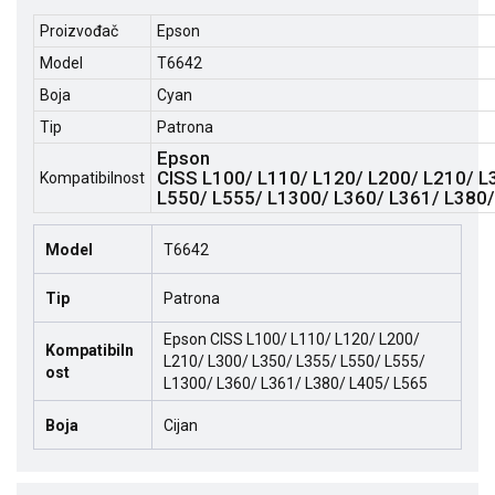
Proizvođač
Epson
Model
T6642
Boja
Cyan
Tip
Patrona
Epson
CISS L100/ L110/ L120/ L200/ L210/ L
Kompatibilnost
L550/ L555/ L1300/ L360/ L361/ L380/
Model
T6642
Tip
Patrona
Epson CISS L100/ L110/ L120/ L200/
Kompatibiln
L210/ L300/ L350/ L355/ L550/ L555/
ost
L1300/ L360/ L361/ L380/ L405/ L565
Boja
Cijan