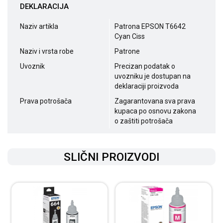
DEKLARACIJA
Naziv artikla
Patrona EPSON T6642
Cyan Ciss
Naziv i vrsta robe
Patrone
Uvoznik
Precizan podatak o
uvozniku je dostupan na
deklaraciji proizvoda
Prava potrošača
Zagarantovana sva prava
kupaca po osnovu zakona
o zaštiti potrošača
SLIČNI PROIZVODI