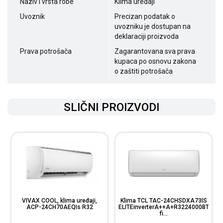
Naziv i vrsta robe
Klima uređaji
Uvoznik
Precizan podatak o
uvozniku je dostupan na
deklaraciji proizvoda
Prava potrošača
Zagarantovana sva prava
kupaca po osnovu zakona
o zaštiti potrošača
SLIČNI PROIZVODI
VIVAX COOL, klima uređaji,
Klima TCL TAC-24CHSDXA73IS
ACP-24CH70AEQIs R32
ELITEinverterA++A+R3224000BTUWi
fi...