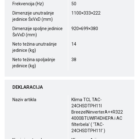
Frekvencija (Hz)
50
Dimenzije unutrašnje
1100×333×222
jedinice ŠxVxD (mm)
Dimenzije spoljne jedinice
920×699×380
ŠxVxD (mm)
Neto težina unutrašnje
14
jedinice (kg)
Neto težina spoljašnje
38
jedinice (kg)
DEKLARACIJA
Naziv artikla
Klima TCL TAC-
24CHSDTPH11I
BreezeINinverterA++R322
4000BTUWIFI4DHEPA i AC
filterbela' ( 'TAC-
24CHSDTPH11I' )