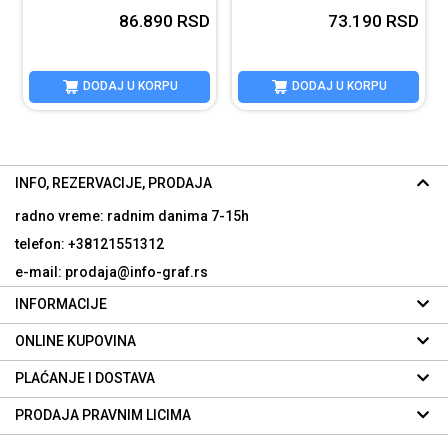
D
86.890
RSD
73.190
RSD
DODAJ U KORPU
DODAJ U KORPU
INFO, REZERVACIJE, PRODAJA
radno vreme: radnim danima
7-15h
telefon: +38121551312
e-mail: prodaja@info-graf.rs
INFORMACIJE
ONLINE KUPOVINA
PLAĆANJE I DOSTAVA
PRODAJA PRAVNIM LICIMA