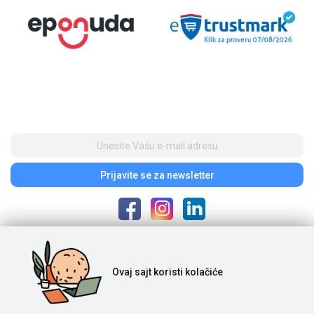
Prijavite se
za newsletter
Poštovani posetioci, cene na našem sajtu iskazane su u dinarima. Porez je
Ovaj sajt
koristi kolačiće
uračunat u cenu. S obzirom na to da je u pitanju internet prodaja i da se
ponuda na sajtu ne ažurira u realnom vremenu, potrebno nam je vreme da
proverimo dostupnost naručene robe. Komercijalista će kontaktirati s
Vama posle izvršene porudžbine, nakon čega se vrše uplata i realizacija.