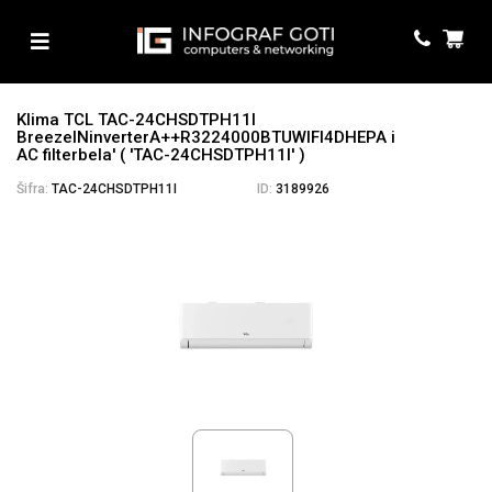
Klima TCL TAC-24CHSDTPH11I
BreezeINinverterA++R3224000BTUWIFI4DHEPA i
AC filterbela' ( 'TAC-24CHSDTPH11I' )
Šifra:
TAC-24CHSDTPH11I
ID:
3189926