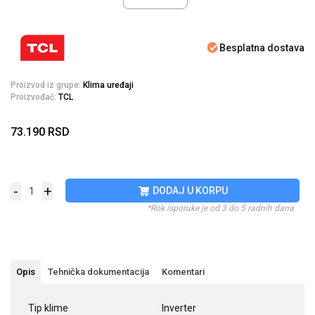
Besplatna dostava
Proizvod iz grupe:
Klima uređaji
Proizvođač:
TCL
73.190
RSD
-
+
DODAJ U KORPU
*Rok isporuke je od 3 do 5 radnih dana
Opis
Tehnička dokumentacija
Komentari
Tip klime
Inverter