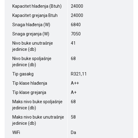
Kapacitet hlađenja (Btuh)
24000
Kapacitet grejanja Btuh
24000
Snaga hlađenja (W)
6840
Snaga grejanja (W)
7050
Nivo buke unutrašnje
41
jedinice (db)
Nivo buke spoljašnje
68
jedinice (db)
Tip gasakg
R321,11
Tip klase hlađenja
A++
Tip klase grejanja
A+
Maks nivo buke spoljašnje
68
jedinice (db)
Maks nivo buke unutrašnje
58
jedinice (db)
WiFi
Da