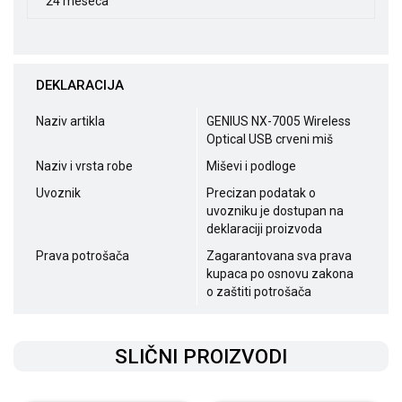
24 meseca
DEKLARACIJA
Naziv artikla
GENIUS NX-7005 Wireless
Optical USB crveni miš
Naziv i vrsta robe
Miševi i podloge
Uvoznik
Precizan podatak o
uvozniku je dostupan na
deklaraciji proizvoda
Prava potrošača
Zagarantovana sva prava
kupaca po osnovu zakona
o zaštiti potrošača
SLIČNI PROIZVODI