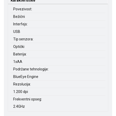
Karakteristike
Povezivost:
Bežični
Interfejs:
USB
Tip senzora:
Optički
Baterija:
1xAA
Podržane tehnologije:
BlueEye Engine
Rezolucija:
1.200 dpi
Frekventni opseg:
2.4GHz