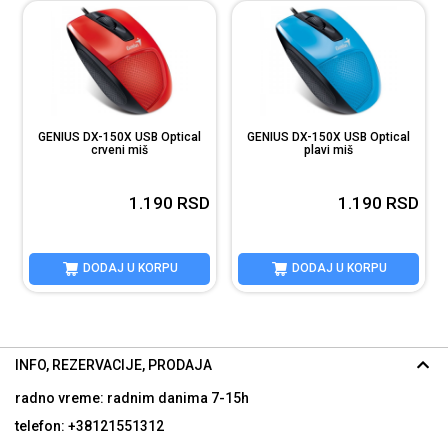
GENIUS DX-150X USB Optical
GENIUS DX-150X USB Optical
crveni miš
plavi miš
D
D
1.190
RSD
1.190
RSD
DODAJ U KORPU
DODAJ U KORPU
INFO, REZERVACIJE, PRODAJA
radno vreme: radnim danima
7-15h
telefon: +38121551312