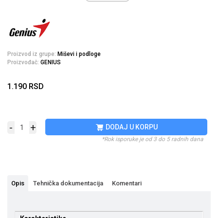
Proizvod iz grupe:
Miševi i podloge
Proizvođač:
GENIUS
1.190
RSD
-
+
DODAJ U KORPU
*Rok isporuke je od 3 do 5 radnih dana
Opis
Tehnička dokumentacija
Komentari