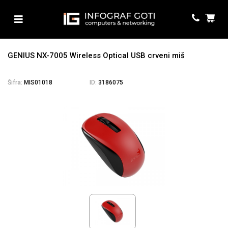
GENIUS NX-7005 Wireless Optical USB crveni miš
Šifra:
MIS01018
ID:
3186075