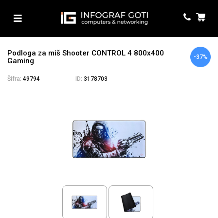
Podloga za miš Shooter CONTROL 4 800x400
-37%
Gaming
Šifra:
49794
ID:
3178703