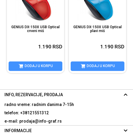
GENIUS DX-150X USB Optical
GENIUS DX-150X USB Optical
crveni miš
plavi miš
D
D
1.190
RSD
1.190
RSD
DODAJ U KORPU
DODAJ U KORPU
INFO, REZERVACIJE, PRODAJA
radno vreme: radnim danima
7-15h
telefon: +38121551312
e-mail: prodaja@info-graf.rs
INFORMACIJE