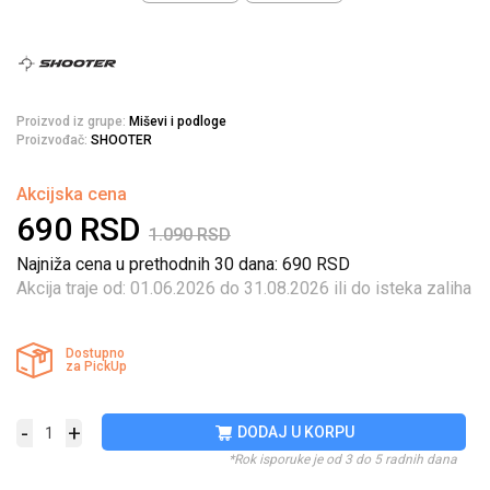
Proizvod iz grupe:
Miševi i podloge
Proizvođač:
SHOOTER
Akcijska cena
690
RSD
1.090
RSD
Najniža cena u prethodnih 30 dana: 690
RSD
Akcija traje od: 01.06.2026 do 31.08.2026 ili do isteka zaliha
Dostupno
za PickUp
-
+
DODAJ U KORPU
*Rok isporuke je od 3 do 5 radnih dana