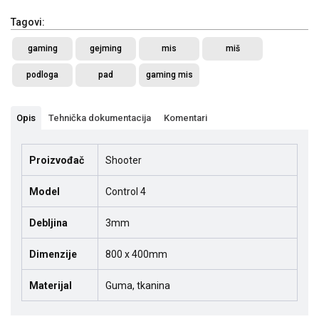
Tagovi:
gaming
gejming
mis
miš
podloga
pad
gaming mis
Opis
Tehnička dokumentacija
Komentari
Proizvođač
Shooter
Model
Control 4
Debljina
3mm
Dimenzije
800 x 400mm
Materijal
Guma, tkanina