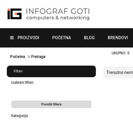
PROIZVODI
POČETNA
BLOG
BRENDOVI
UKUPNO:
0
Početna
Pretraga
Filteri
Trenutno nema 
Izabrani filteri:
Poništi filtere
Kategorije