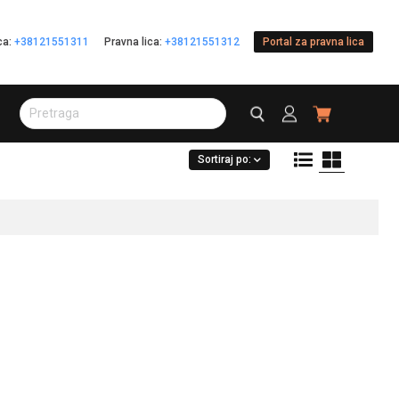
ica:
+38121551311
Pravna lica:
+38121551312
Portal za pravna lica
Sortiraj po: