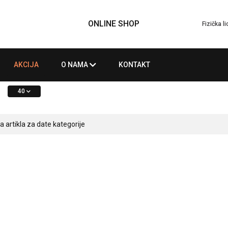
ONLINE SHOP
Fizička l
AKCIJA
O NAMA
KONTAKT
40
artikla za date kategorije