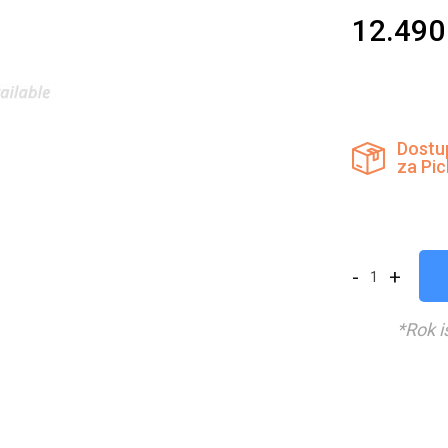
12.49
Dostu
za Pi
-
+
*Rok i