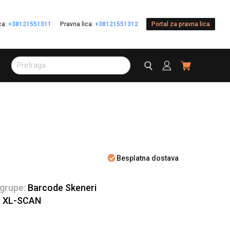
ica:
+38121551311
Pravna lica:
+38121551312
Portal za pravna lica
Besplatna dostava
 grupe:
Barcode Skeneri
:
XL-SCAN