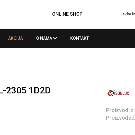
ONLINE SHOP
Fizička l
AKCIJA
O NAMA
KONTAKT
L-2305 1D2D
Proizvod iz
Proizvođač