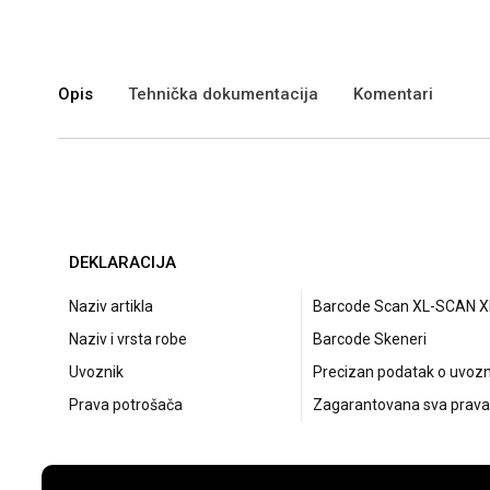
Opis
Tehnička dokumentacija
Komentari
DEKLARACIJA
Naziv artikla
Barcode Scan XL-SCAN X
Naziv i vrsta robe
Barcode Skeneri
Uvoznik
Precizan podatak o uvozni
Prava potrošača
Zagarantovana sva prava 