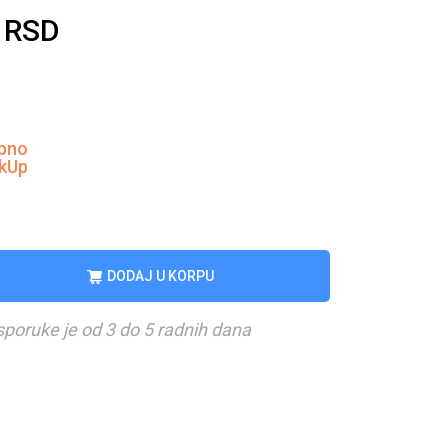
0
RSD
pno
ckUp
DODAJ U KORPU
sporuke je od 3 do 5 radnih dana