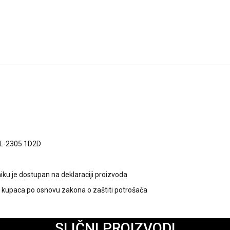
L-2305 1D2D
ku je dostupan na deklaraciji proizvoda
kupaca po osnovu zakona o zaštiti potrošača
SLIČNI PROIZVODI