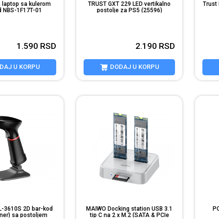
a laptop sa kulerom
TRUST GXT 229 LED vertikalno
Trust
d NBS-1F17T-01
postolje za PS5 (25596)
1.590
RSD
2.190
RSD
DAJ U KORPU
DODAJ U KORPU
-3610S 2D bar-kod
MAIWO Docking station USB 3.1
P
ener) sa postoljem
tip C na 2 x M.2 (SATA & PCIe