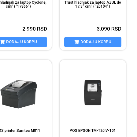
 hladnjak za laptop Cyclone,
Trust hladnjak za laptop AZUL do
crni' ( '17866' )
17,3" crni' ( '20104' )
2.990
RSD
3.090
RSD
DODAJ U KORPU
DODAJ U KORPU
OS printer Samtec M811
POS EPSON TM-T20IV-101