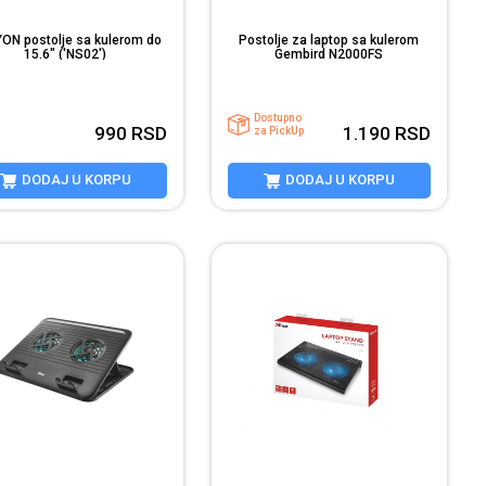
ON postolje sa kulerom do
Postolje za laptop sa kulerom
15.6" ('NS02')
Gembird N2000FS
Dostupno
990
RSD
1.190
RSD
za PickUp
DODAJ U KORPU
DODAJ U KORPU