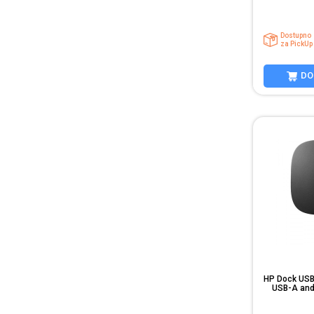
Dostupno
za PickUp
DO
HP Dock USB-
USB-A and
(5