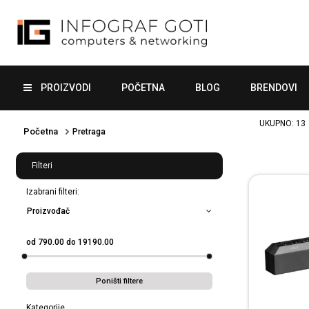
PROIZVODI
POČETNA
BLOG
BRENDOVI
UKUPNO:
13
Početna
Pretraga
Filteri
Izabrani filteri:
Proizvođač
od
790.00
do
19190.00
Poništi filtere
Kategorije