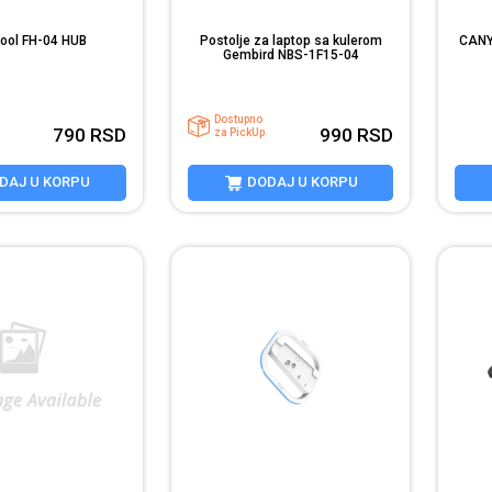
ool FH-04 HUB
Postolje za laptop sa kulerom
CANY
Gembird NBS-1F15-04
Dostupno
790
RSD
990
RSD
za PickUp
DAJ U KORPU
DODAJ U KORPU