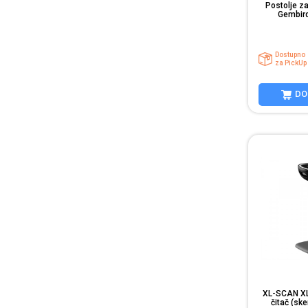
Postolje z
Gembir
Dostupno
za PickUp
DO
XL-SCAN XL
čitač (sk