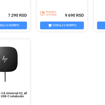
NvMe) K...
Dostupno
7.290
RSD
9.690
RSD
za PickUp
DAJ U KORPU
DODAJ U KORPU
CA Universal G2, all
 USB-C notebooks
TW13AA...