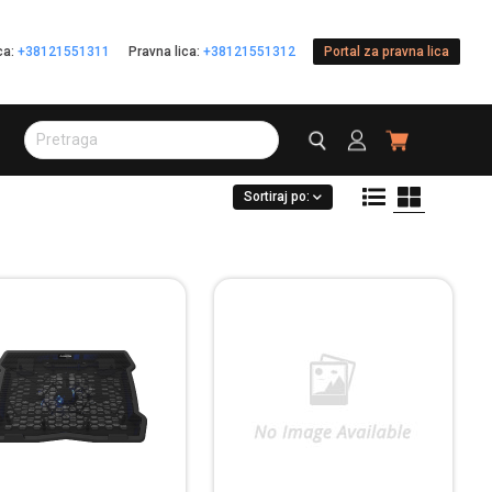
ica:
+38121551311
Pravna lica:
+38121551312
Portal za pravna lica
Sortiraj po: