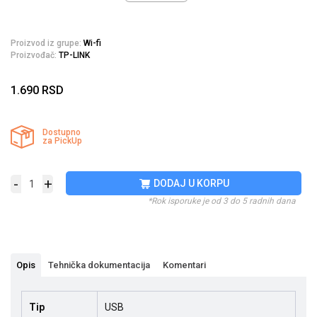
Proizvod iz grupe:
Wi-fi
Proizvođač:
TP-LINK
1.690
RSD
Dostupno
za PickUp
-
+
DODAJ U KORPU
*Rok isporuke je od 3 do 5 radnih dana
Opis
Tehnička dokumentacija
Komentari
Tip
USB