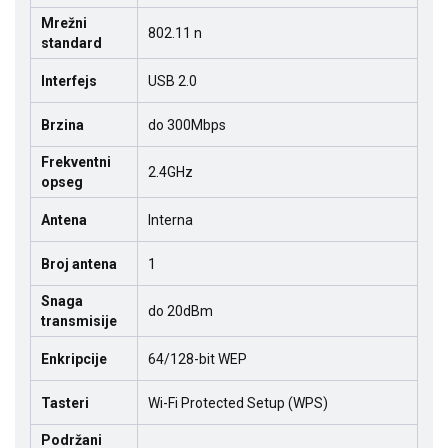
Mrežni
802.11 n
standard
Interfejs
USB 2.0
Brzina
do 300Mbps
Frekventni
2.4GHz
opseg
Antena
Interna
Broj antena
1
Snaga
do 20dBm
transmisije
Enkripcije
64/128-bit WEP
Tasteri
Wi-Fi Protected Setup (WPS)
Podržani