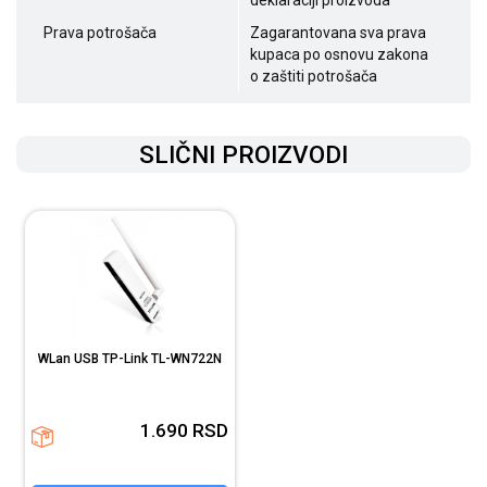
deklaraciji proizvoda
Prava potrošača
Zagarantovana sva prava
kupaca po osnovu zakona
o zaštiti potrošača
SLIČNI PROIZVODI
WLan USB TP-Link TL-WN722N
1.690
RSD