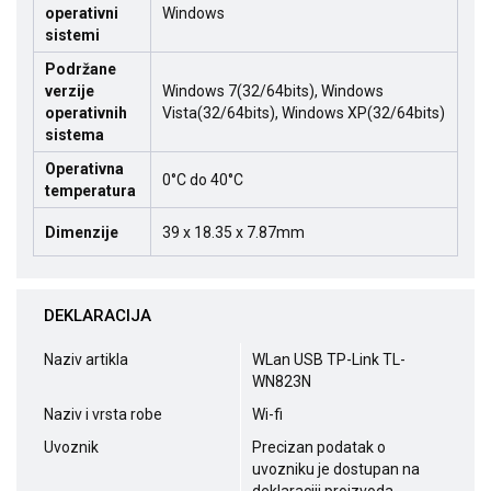
operativni
Windows
sistemi
Podržane
verzije
Windows 7(32/64bits), Windows
operativnih
Vista(32/64bits), Windows XP(32/64bits)
sistema
Operativna
0°C do 40°C
temperatura
Dimenzije
39 x 18.35 x 7.87mm
DEKLARACIJA
Naziv artikla
WLan USB TP-Link TL-
WN823N
Naziv i vrsta robe
Wi-fi
Uvoznik
Precizan podatak o
uvozniku je dostupan na