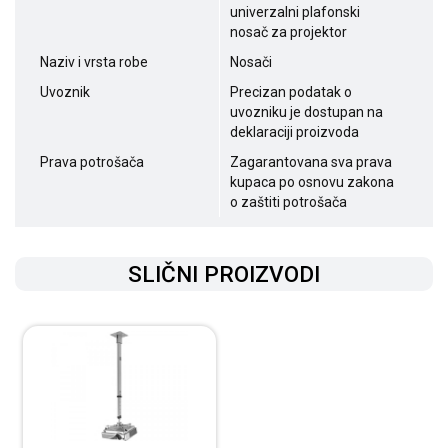
univerzalni plafonski
nosač za projektor
Naziv i vrsta robe
Nosači
Uvoznik
Precizan podatak o
uvozniku je dostupan na
deklaraciji proizvoda
Prava potrošača
Zagarantovana sva prava
kupaca po osnovu zakona
o zaštiti potrošača
SLIČNI PROIZVODI