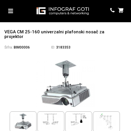
VEGA CM 25-160 univerzalni plafonski nosač za
projektor
Šifra:
BIM00006
ID:
3183353