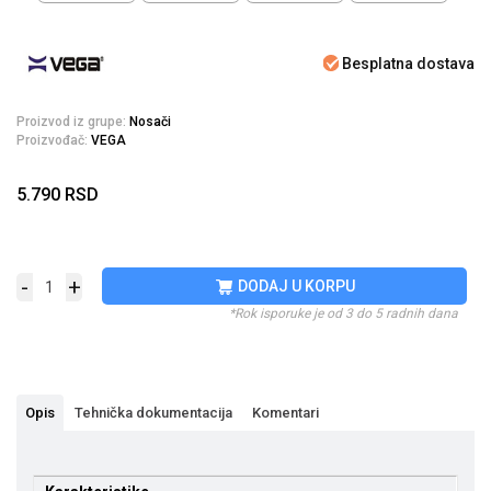
Besplatna dostava
Proizvod iz grupe:
Nosači
Proizvođač:
VEGA
5.790
RSD
-
+
DODAJ U KORPU
*Rok isporuke je od 3 do 5 radnih dana
Opis
Tehnička dokumentacija
Komentari