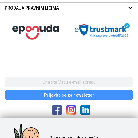
PRODAJA PRAVNIM LICIMA
Prijavite se
za newsletter
Poštovani posetioci, cene na našem sajtu iskazane su u dinarima. Porez je
Ovaj sajt
koristi kolačiće