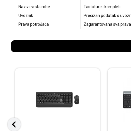
Naziv i vrsta robe
Tastature i kompleti
Uvoznik
Precizan podatak o uvozni
Prava potrošača
Zagarantovana sva prava 