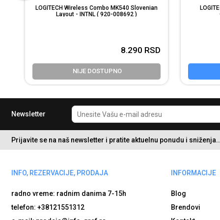
LOGITECH Wireless Combo MK540 Slovenian
LOGITE
Layout - INTNL ( 920-008692 )
D
8.290
RSD
NIJE DOSTUPNO
Newsletter
Prijavite se na naš newsletter i pratite aktuelnu ponudu i sniženja..
INFO, REZERVACIJE, PRODAJA
INFORMACIJE
radno vreme: radnim danima
7-15h
Blog
telefon: +38121551312
Brendovi