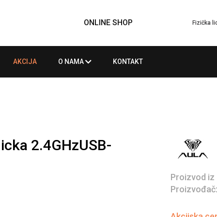
ONLINE SHOP
Fizička l
AKCIJA
O NAMA
KONTAKT
nicka 2.4GHzUSB-
Proizvod iz
Proizvođač
Akcijska ce