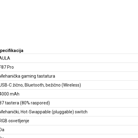
pecifikacija
AULA
F87 Pro
Mehanička gaming tastatura
USB-C žično, Bluetooth, bežično (Wireless)
4000 mAh
87 tastera (80% raspored)
Mehanički, Hot-Swappable (pluggable) switch
RGB osvetljenje
Da