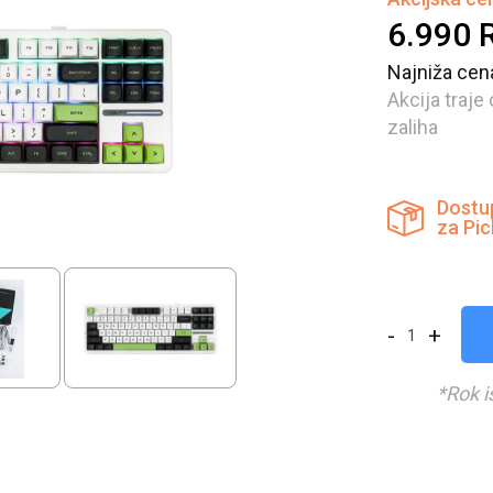
6.990
Najniža cen
Akcija traje
zaliha
Dostu
za Pi
-
+
*Rok i