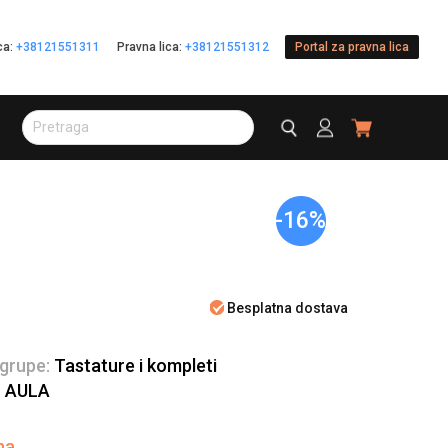
ica:
+38121551311
Pravna lica:
+38121551312
Portal za pravna lica
-16%
Besplatna dostava
 grupe:
Tastature i kompleti
:
AULA
na