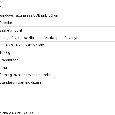
Da
Da
Windows računari sa USB priključkom
Plastika
Gasket mount
Prilagođavanje svetlosnih efekata i podešavanja
390.63 × 146.78 × 42.57 mm
1023 g
Standardna
Crna
Gaming i svakodnevna upotreba
Standardni gaming dizajn
anicka 2.4GHzUSB-CBT5.0