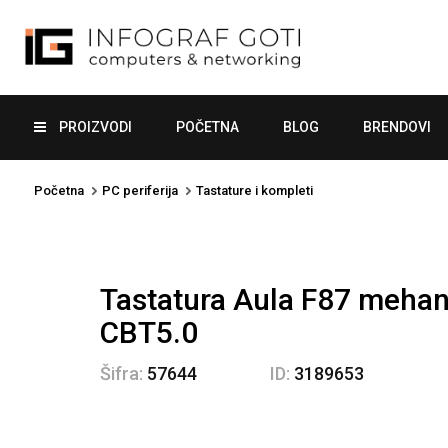
PROIZVODI
POČETNA
BLOG
BRENDOVI
Početna
PC periferija
Tastature i kompleti
Tastatura Aula F87 meha
CBT5.0
Šifra:
57644
ID:
3189653