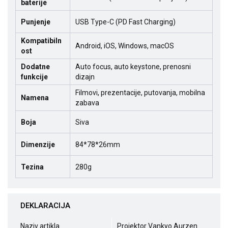
baterije
Punjenje
USB Type-C (PD Fast Charging)
Kompatibiln
Android, iOS, Windows, macOS
ost
Dodatne
Auto focus, auto keystone, prenosni
funkcije
dizajn
Filmovi, prezentacije, putovanja, mobilna
Namena
zabava
Boja
Siva
Dimenzije
84*78*26mm
Tezina
280g
DEKLARACIJA
Naziv artikla
Projektor Vankyo Aurzen