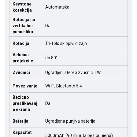
Keystone
Automatska
korekcija
Rotacija na
vertikalnu
Da
punu sliku
Rotacija
Tri-fold sklopivi dizajn
Velicina
do 80"
projekcije
Zvucnici
Ugradjeni stereo zvucnici 1W
Povezivanje
Wi-Fi, Bluetooth 5.4
Bezicno
preslikavanj
Da
e ekrana
Baterija
Ugradjena punjiva baterija
Kapacitet
5000mAh (90 minuta bez punjena)