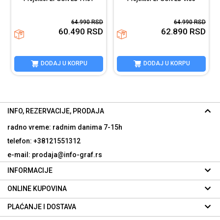
64.990
RSD
64.990
RSD
60.490
RSD
62.890
RSD
DODAJ U KORPU
DODAJ U KORPU
INFO, REZERVACIJE, PRODAJA
radno vreme: radnim danima
7-15h
telefon: +38121551312
e-mail: prodaja@info-graf.rs
INFORMACIJE
ONLINE KUPOVINA
PLAĆANJE I DOSTAVA