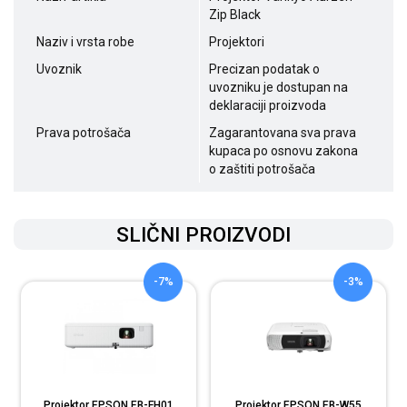
Zip Black
Naziv i vrsta robe
Projektori
Uvoznik
Precizan podatak o
uvozniku je dostupan na
deklaraciji proizvoda
Prava potrošača
Zagarantovana sva prava
kupaca po osnovu zakona
o zaštiti potrošača
SLIČNI PROIZVODI
-7%
-3%
Projektor EPSON EB-FH01
Projektor EPSON EB-W55