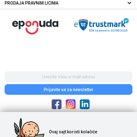
PRODAJA PRAVNIM LICIMA
Prijavite se
za newsletter
Poštovani posetioci, cene na našem sajtu iskazane su u dinarima. Porez je
Ovaj sajt
koristi kolačiće
uračunat u cenu. S obzirom na to da je u pitanju internet prodaja i da se