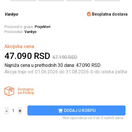
Vankyo
Besplatna dostava
Proizvod iz grupe:
Projektori
Proizvođač:
Vankyo
Akcijska cena
47.090
RSD
67.190
RSD
Najniža cena u prethodnih 30 dana: 47.090
RSD
Akcija traje od: 01.06.2026 do 31.08.2026 ili do isteka zaliha
Dostupno
za PickUp
-
+
DODAJ U KORPU
*Rok isporuke je od 3 do 5 radnih dana