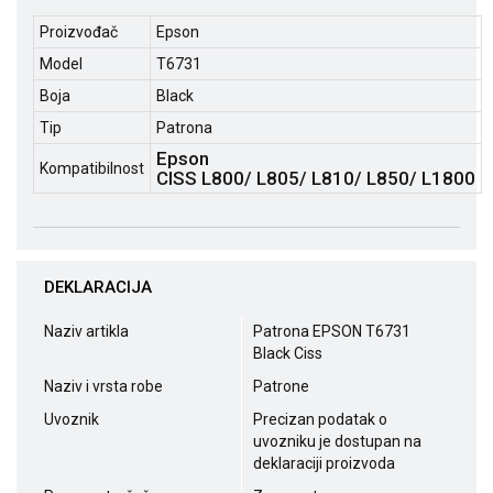
Proizvođač
Epson
Model
T6731
Boja
Black
Tip
Patrona
Epson
Kompatibilnost
CISS L800/ L805/ L810/ L850/ L1800​
DEKLARACIJA
Naziv artikla
Patrona EPSON T6731
Black Ciss
Naziv i vrsta robe
Patrone
Uvoznik
Precizan podatak o
uvozniku je dostupan na
deklaraciji proizvoda