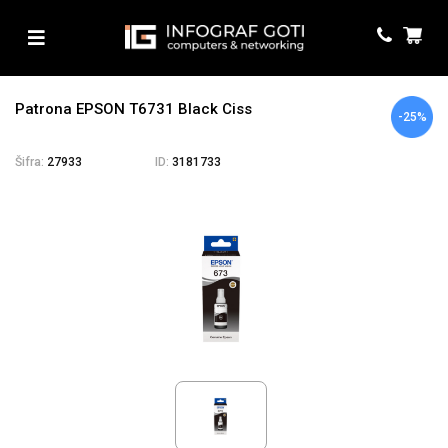
Patrona EPSON T6731 Black Ciss
-25%
Šifra:
27933
ID:
3181733