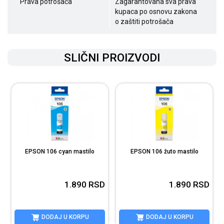
Prava potrošača
Zagarantovana sva prava
kupaca po osnovu zakona
o zaštiti potrošača
SLIČNI PROIZVODI
EPSON 106 cyan mastilo
EPSON 106 žuto mastilo
D
D
1.890
RSD
1.890
RSD
DODAJ U KORPU
DODAJ U KORPU