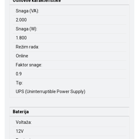
Osnovne karakteristike
Snaga (VA):
2.000
Snaga (W):
1.800
Režim rada:
Online
Faktor snage:
0.9
Tip:
UPS (Uninterruptible Power Supply)
Baterija
Voltaža:
12V