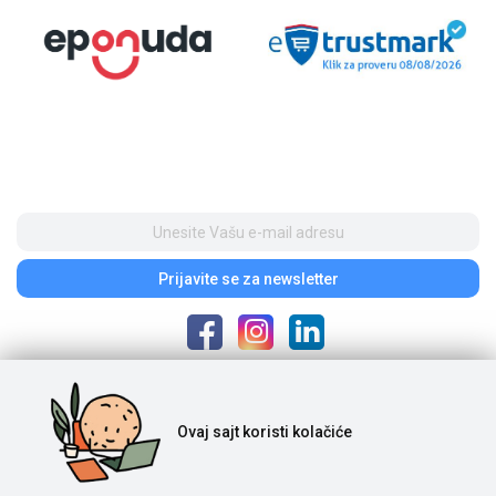
Prijavite se
za newsletter
Poštovani posetioci, cene na našem sajtu iskazane su u dinarima. Porez je
Ovaj sajt
koristi kolačiće
uračunat u cenu. S obzirom na to da je u pitanju internet prodaja i da se
ponuda na sajtu ne ažurira u realnom vremenu, potrebno nam je vreme da
proverimo dostupnost naručene robe. Komercijalista će kontaktirati s
Vama posle izvršene porudžbine, nakon čega se vrše uplata i realizacija.