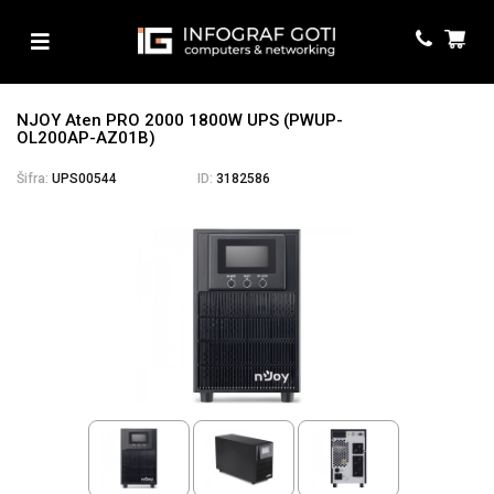
NJOY Aten PRO 2000 1800W UPS (PWUP-
OL200AP-AZ01B)
Šifra:
UPS00544
ID:
3182586