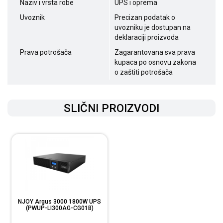
Naziv i vrsta robe
UPS i oprema
Uvoznik
Precizan podatak o
uvozniku je dostupan na
deklaraciji proizvoda
Prava potrošača
Zagarantovana sva prava
kupaca po osnovu zakona
o zaštiti potrošača
SLIČNI PROIZVODI
NJOY Argus 3000 1800W UPS
(PWUP-LI300AG-CG01B)