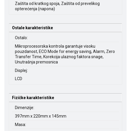
Zaštita od kratkog spoja, Zaštita od prevelikog
opterećenja (napona)
Ostale karakteristike
Ostalo:
Mikroprocesorska kontrola garantuje visoku
pouzdanost, ECO Mode for energy saving, Alarm, Zero
Transfer Time, Korekcija ulaznog faktora snage,
Unutrašnja premosnica
Displej:
LCD
Fizičke karakteristike
Dimenzije:
397mm x 220mm x 145mm
Masa: