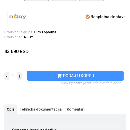
Besplatna dostava
Proizvod iz grupe:
UPS i oprema
Proizvođač:
NJOY
43.690
RSD
-
+
DODAJ U KORPU
*Rok isporuke je od 3 do 5 radnih dana
Opis
Tehnička dokumentacija
Komentari