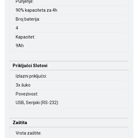
Punjenje:
90% kapaciteta za 4h
Broj baterija:
4
Kapacitet:
9Ah
Priključci Slotovi
Izlazni priključci:
3x šuko
Povezivost:
USB, Serijski (RS-232)
Zaštita
Vrsta zaštite: