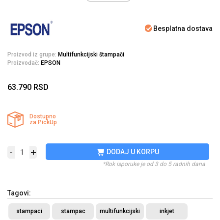
Besplatna dostava
Proizvod iz grupe:
Multifunkcijski štampači
Proizvođač:
EPSON
63.790
RSD
Dostupno
za PickUp
-
+
DODAJ U KORPU
*Rok isporuke je od 3 do 5 radnih dana
Tagovi:
stampaci
stampac
multifunkcijski
inkjet