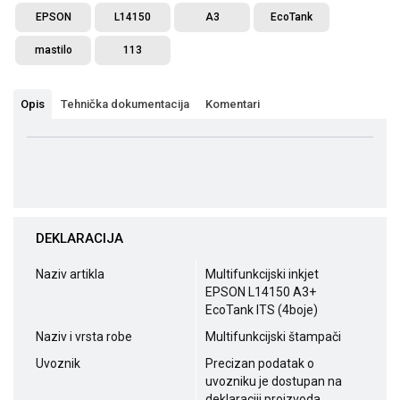
EPSON
L14150
A3
EcoTank
mastilo
113
Opis
Tehnička dokumentacija
Komentari
DEKLARACIJA
Naziv artikla
Multifunkcijski inkjet
EPSON L14150 A3+
EcoTank ITS (4boje)
Naziv i vrsta robe
Multifunkcijski štampači
Uvoznik
Precizan podatak o
uvozniku je dostupan na
deklaraciji proizvoda