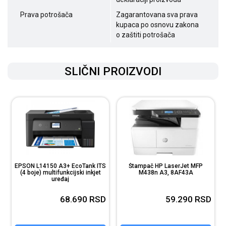
Prava potrošača
Zagarantovana sva prava
kupaca po osnovu zakona
o zaštiti potrošača
SLIČNI PROIZVODI
EPSON L14150 A3+ EcoTank ITS
Štampač HP LaserJet MFP
(4 boje) multifunkcijski inkjet
M438n A3, 8AF43A
uređaj
D
68.690
RSD
59.290
RSD