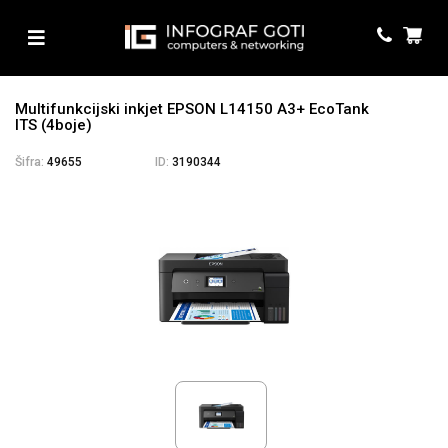
Multifunkcijski inkjet EPSON L14150 A3+ EcoTank
ITS (4boje)
Šifra:
49655
ID:
3190344