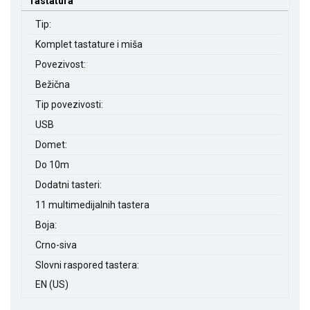
Tastatura
Tip:
Komplet tastature i miša
Povezivost:
Bežična
Tip povezivosti:
USB
Domet:
Do 10m
Dodatni tasteri:
11 multimedijalnih tastera
Boja:
Crno-siva
Slovni raspored tastera:
EN (US)