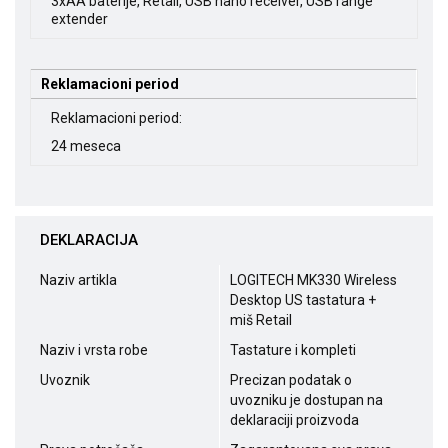
3xAA baterije, Retail, USB nano receiver, USB range
extender
Reklamacioni period
Reklamacioni period:
24 meseca
DEKLARACIJA
Naziv artikla
LOGITECH MK330 Wireless
Desktop US tastatura +
miš Retail
Naziv i vrsta robe
Tastature i kompleti
Uvoznik
Precizan podatak o
uvozniku je dostupan na
deklaraciji proizvoda