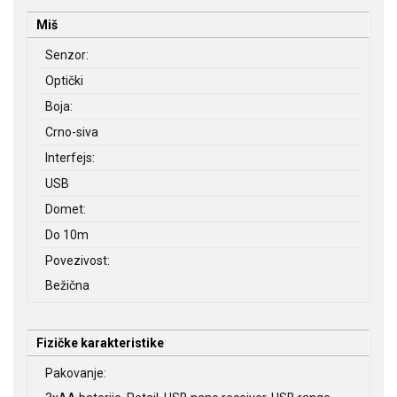
Miš
Senzor:
Optički
Boja:
Crno-siva
Interfejs:
USB
Domet:
Do 10m
Povezivost:
Bežična
Fizičke karakteristike
Pakovanje: