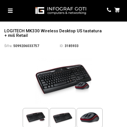
LOGITECH MK330 Wireless Desktop US tastatura
+ miš Retail
Šifra:
5099206033757
ID:
3185933