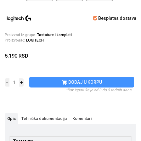
Besplatna dostava
Proizvod iz grupe:
Tastature i kompleti
Proizvođač:
LOGITECH
5.190
RSD
-
+
DODAJ U KORPU
*Rok isporuke je od 3 do 5 radnih dana
Opis
Tehnička dokumentacija
Komentari