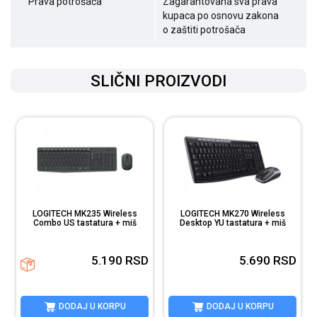
Prava potrošača
Zagarantovana sva prava
kupaca po osnovu zakona
o zaštiti potrošača
SLIČNI PROIZVODI
LOGITECH MK235 Wireless
LOGITECH MK270 Wireless
Combo US tastatura + miš
Desktop YU tastatura + miš
D
5.190
RSD
5.690
RSD
DODAJ U KORPU
DODAJ U KORPU