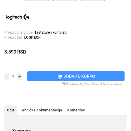
Proizvod iz grupe:
Tastature i kompleti
Proizvođač:
LOGITECH
3.590
RSD
-
+
DODAJ U KORPU
*Rok isporuke je od 3 do 5 radnih dana
Opis
Tehnička dokumentacija
Komentari