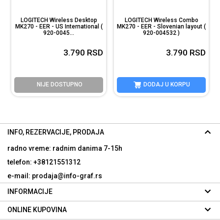
LOGITECH Wireless Desktop
LOGITECH Wireless Combo
MK270 - EER - US International (
MK270 - EER - Slovenian layout (
920-0045...
920-004532 )
D
3.790
RSD
3.790
RSD
NIJE DOSTUPNO
DODAJ U KORPU
INFO, REZERVACIJE, PRODAJA
radno vreme: radnim danima
7-15h
telefon: +38121551312
e-mail: prodaja@info-graf.rs
INFORMACIJE
ONLINE KUPOVINA