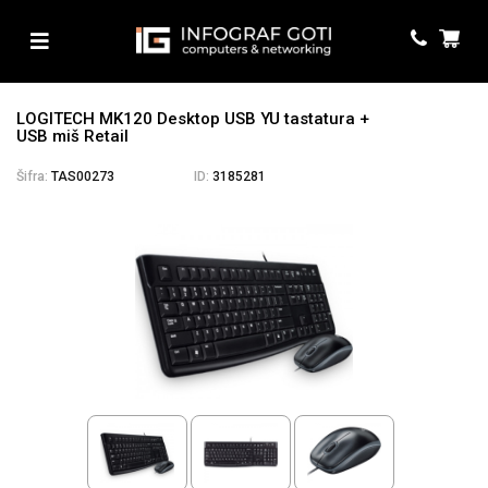
LOGITECH MK120 Desktop USB YU tastatura +
USB miš Retail
Šifra:
TAS00273
ID:
3185281