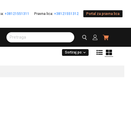
ica:
+38121551311
Pravna lica:
+38121551312
Portal za pravna lica
Sortiraj po: