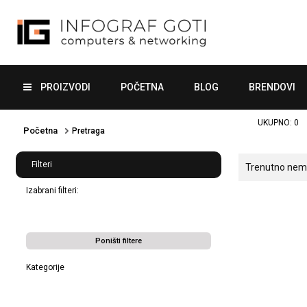
PROIZVODI
POČETNA
BLOG
BRENDOVI
UKUPNO:
0
Početna
Pretraga
Filteri
Trenutno nema 
Izabrani filteri:
Poništi filtere
Kategorije