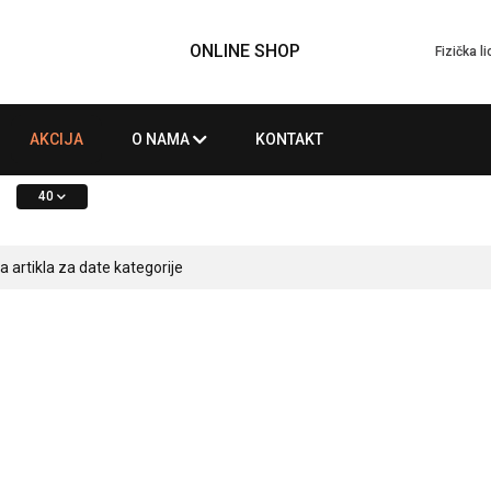
ONLINE SHOP
Fizička l
AKCIJA
O NAMA
KONTAKT
40
artikla za date kategorije