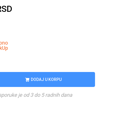
RSD
pno
ckUp
DODAJ U KORPU
sporuke je od 3 do 5 radnih dana