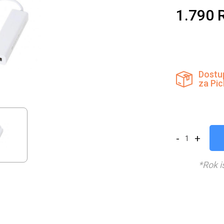
1.790
Dostu
za Pi
-
+
*Rok i