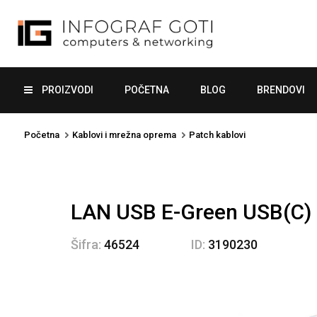
PROIZVODI
POČETNA
BLOG
BRENDOVI
Početna
Kablovi i mrežna oprema
Patch kablovi
LAN USB E-Green USB(C) 3
Šifra:
46524
ID:
3190230