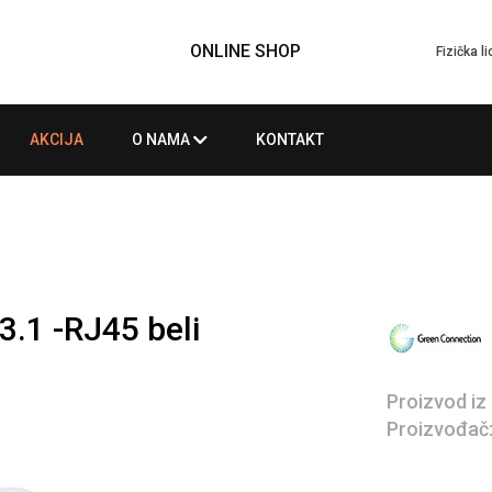
ONLINE SHOP
Fizička l
AKCIJA
O NAMA
KONTAKT
.1 -RJ45 beli
Proizvod iz
Proizvođač