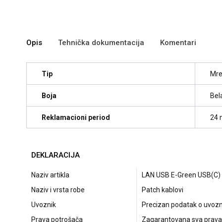
Opis
Tehnička dokumentacija
Komentari
Tip
Mre
Boja
Bel
Reklamacioni period
24 
DEKLARACIJA
Naziv artikla
LAN USB E-Green USB(C) 3
Naziv i vrsta robe
Patch kablovi
Uvoznik
Precizan podatak o uvozni
Prava potrošača
Zagarantovana sva prava 