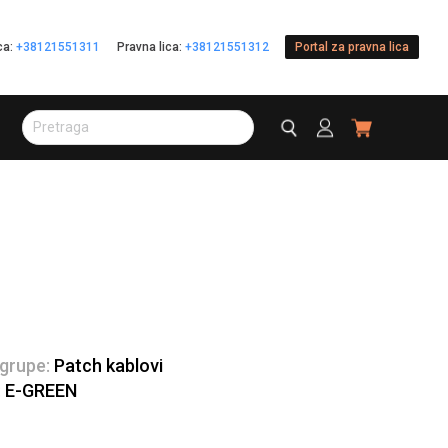
ica:
+38121551311
Pravna lica:
+38121551312
Portal za pravna lica
 grupe:
Patch kablovi
:
E-GREEN