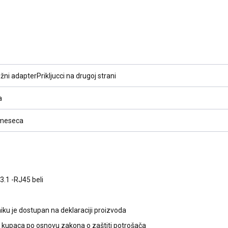
žni adapterPrikljucci na drugoj strani
a
meseca
.1 -RJ45 beli
ku je dostupan na deklaraciji proizvoda
kupaca po osnovu zakona o zaštiti potrošača