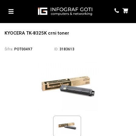
KYOCERA TK-8325K crni toner
Šifra:
POT00497
ID:
3183613