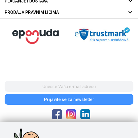
PLAĆANJE I DOSTAVA
PRODAJA PRAVNIM LICIMA
Prijavite se
za newsletter
Poštovani posetioci, cene na našem sajtu iskazane su u dinarima. Porez je