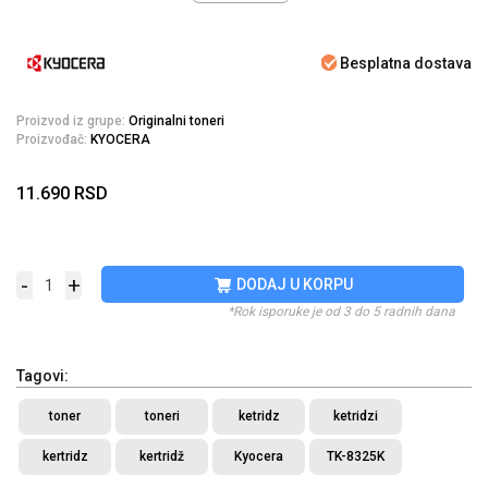
Besplatna dostava
Proizvod iz grupe:
Originalni toneri
Proizvođač:
KYOCERA
11.690
RSD
-
+
DODAJ U KORPU
*Rok isporuke je od 3 do 5 radnih dana
Tagovi:
toner
toneri
ketridz
ketridzi
kertridz
kertridž
Kyocera
TK-8325K