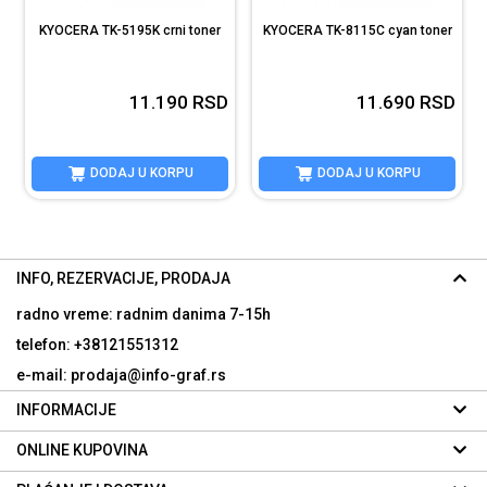
KYOCERA TK-5195K crni toner
KYOCERA TK-8115C cyan toner
D
11.190
RSD
11.690
RSD
DODAJ U KORPU
DODAJ U KORPU
INFO, REZERVACIJE, PRODAJA
radno vreme: radnim danima
7-15h
telefon: +38121551312
e-mail: prodaja@info-graf.rs
INFORMACIJE
ONLINE KUPOVINA