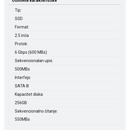
Osnovne karakteristike
Tip:
SSD
Format:
2.5 inča
Protok:
6 Gbps (600 MBs)
Sekvencionalan upis:
500MBs
Interfejs:
SATA III
Kapacitet diska:
256GB
Sekvencionalno čitanje:
550MBs