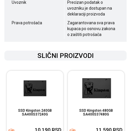
Uvoznik
Precizan podatak o
uvozniku je dostupan na
deklaraciji proizvoda
Prava potrošača
Zagarantovana sva prava
kupaca po osnovu zakona
o zaštiti potrošača
SLIČNI PROIZVODI
SSD Kingston 240GB
SSD Kingston 480GB
SA400S37240G
SA400S37480G
D
10.190
RSD
11.590
RSD