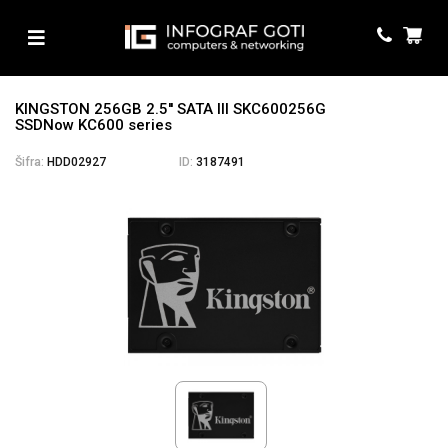
KINGSTON 256GB 2.5'' SATA III SKC600256G
SSDNow KC600 series
Šifra:
HDD02927
ID:
3187491