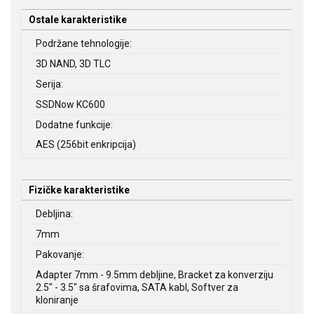
Ostale karakteristike
Podržane tehnologije:
3D NAND, 3D TLC
Serija:
SSDNow KC600
Dodatne funkcije:
AES (256bit enkripcija)
Fizičke karakteristike
Debljina:
7mm
Pakovanje:
Adapter 7mm - 9.5mm debljine, Bracket za konverziju
2.5" - 3.5" sa šrafovima, SATA kabl, Softver za
kloniranje