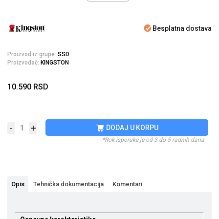
Besplatna dostava
Proizvod iz grupe:
SSD
Proizvođač:
KINGSTON
10.590
RSD
-
+
DODAJ U KORPU
*Rok isporuke je od 3 do 5 radnih dana
Opis
Tehnička dokumentacija
Komentari