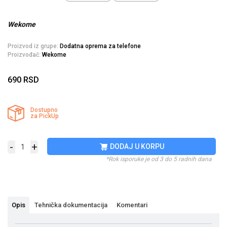
Wekome
Proizvod iz grupe:
Dodatna oprema za telefone
Proizvođač:
Wekome
690
RSD
Dostupno
za PickUp
-
+
DODAJ U KORPU
*Rok isporuke je od 3 do 5 radnih dana
Opis
Tehnička dokumentacija
Komentari