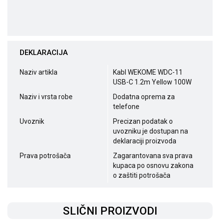
DEKLARACIJA
Naziv artikla
Kabl WEKOME WDC-11
USB-C 1.2m Yellow 100W
Naziv i vrsta robe
Dodatna oprema za
telefone
Uvoznik
Precizan podatak o
uvozniku je dostupan na
deklaraciji proizvoda
Prava potrošača
Zagarantovana sva prava
kupaca po osnovu zakona
o zaštiti potrošača
SLIČNI PROIZVODI