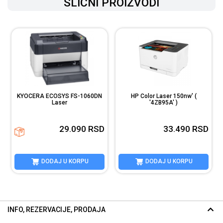
SLIČNI PROIZVODI
KYOCERA ECOSYS FS-1060DN
HP Color Laser 150nw' (
Laser
'4ZB95A' )
D
29.090
RSD
33.490
RSD
DODAJ U KORPU
DODAJ U KORPU
INFO, REZERVACIJE, PRODAJA