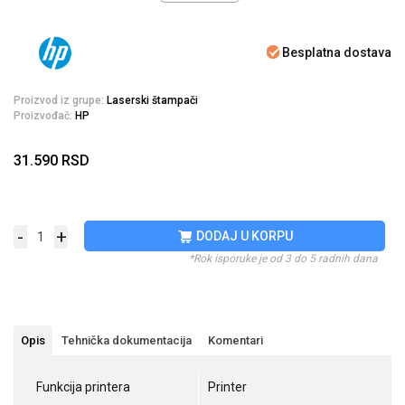
Besplatna dostava
Proizvod iz grupe:
Laserski štampači
Proizvođač:
HP
31.590
RSD
-
+
DODAJ U KORPU
*Rok isporuke je od 3 do 5 radnih dana
Opis
Tehnička dokumentacija
Komentari
Funkcija printera
Printer