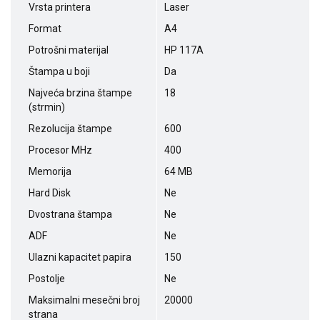
Vrsta printera
Laser
Format
A4
Potrošni materijal
HP 117A
Štampa u boji
Da
Najveća brzina štampe
18
(strmin)
Rezolucija štampe
600
Procesor MHz
400
Memorija
64 MB
Hard Disk
Ne
Dvostrana štampa
Ne
ADF
Ne
Ulazni kapacitet papira
150
Postolje
Ne
Maksimalni mesečni broj
20000
strana