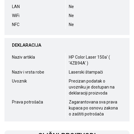
LAN
Ne
WiFi
Ne
NFC
Ne
DEKLARACIJA
Naziv artikla
HP Color Laser 150a' (
'4ZB94A' )
Naziv i vrsta robe
Laserski štampači
Uvoznik
Precizan podatak o
uvozniku je dostupan na
deklaraciji proizvoda
Prava potrošača
Zagarantovana sva prava
kupaca po osnovu zakona
o zaštiti potrošača