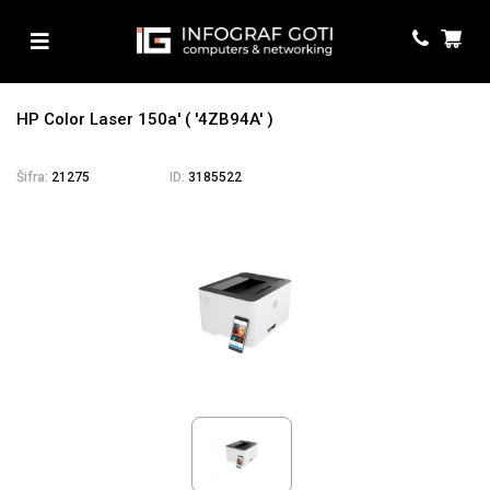
HP Color Laser 150a' ( '4ZB94A' )
Šifra:
21275
ID:
3185522