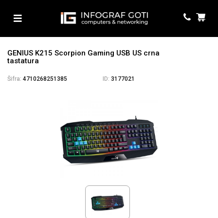
GENIUS K215 Scorpion Gaming USB US crna
tastatura
Šifra:
4710268251385
ID:
3177021