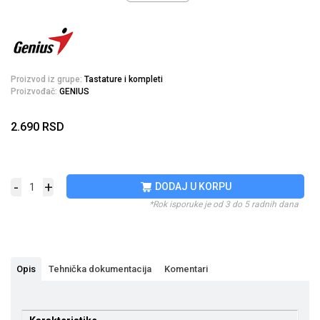
Proizvod iz grupe:
Tastature i kompleti
Proizvođač:
GENIUS
2.690
RSD
-
+
DODAJ U KORPU
*Rok isporuke je od 3 do 5 radnih dana
Opis
Tehnička dokumentacija
Komentari