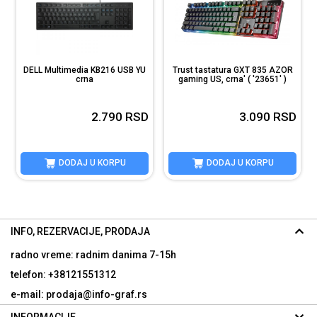
DELL Multimedia KB216 USB YU
Trust tastatura GXT 835 AZOR
crna
gaming US, crna' ( '23651' )
D
2.790
RSD
3.090
RSD
DODAJ U KORPU
DODAJ U KORPU
INFO, REZERVACIJE, PRODAJA
radno vreme: radnim danima
7-15h
telefon: +38121551312
e-mail: prodaja@info-graf.rs