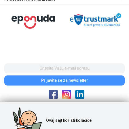
Prijavite se
za newsletter
Poštovani posetioci, cene na našem sajtu iskazane su u dinarima. Porez je
Ovaj sajt
koristi kolačiće
uračunat u cenu. S obzirom na to da je u pitanju internet prodaja i da se
ponuda na sajtu ne ažurira u realnom vremenu, potrebno nam je vreme da