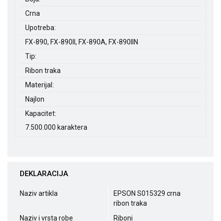
Crna
Upotreba:
FX-890, FX-890II, FX-890A, FX-890IIN
Tip:
Ribon traka
Materijal:
Najlon
Kapacitet:
7.500.000 karaktera
DEKLARACIJA
Naziv artikla
EPSON S015329 crna
ribon traka
Naziv i vrsta robe
Riboni