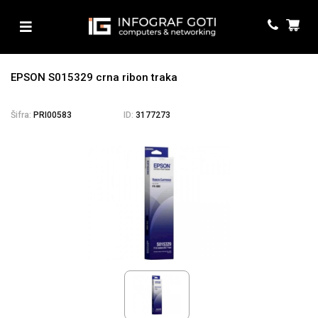
EPSON S015329 crna ribon traka
Šifra:
PRI00583
ID:
3177273