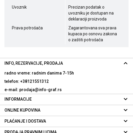
Uvoznik
Precizan podatak o
uvozniku je dostupan na
deklaraciji proizvoda
Prava potrošača
Zagarantovana sva prava
kupaca po osnovu zakona
o zaštiti potrošača
INFO, REZERVACIJE, PRODAJA
radno vreme: radnim danima
7-15h
telefon: +38121551312
e-mail: prodaja@info-graf.rs
INFORMACIJE
ONLINE KUPOVINA
PLAĆANJE I DOSTAVA
PRODAJA PRAVNIM LICIMA